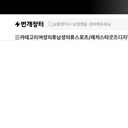
카테고리
여성의류
남성의류
스포츠/레저
스타굿즈
디지