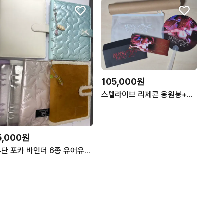
105,000원
스텔라이브 리제콘 응원봉+현장특전 팝니다
5,000원
4단 포카 바인더 6종 유어유닝 바인더 마카롱 바인더