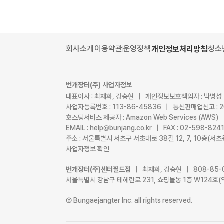
회사소개
이용약관
운영정책
청소
개인정보처리방침
번개장터(주) 사업자정보
대표이사 : 최재화, 강승현 | 개인정보보호책임자 : 박병성
사업자등록번호 : 113-86-45836 | 통신판매업신고 : 
호스팅서비스 제공자 : Amazon Web Services (AWS)
EMAIL : help@bunjang.co.kr | FAX : 02-598-82
주소 : 서울특별시 서초구 서초대로 38길 12, 7, 10층(
사업자정보 확인
번개장터(주)센터필드점
| 최재화, 강승현 | 808-85-
서울특별시 강남구 테헤란로 231, 쇼핑몰동 1층 W124호(
Ⓒ Bungaejangter Inc. all rights reserved.