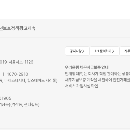
년보호정책
광고제휴
공지사항
1:1 문의하기
자주
2019-서울서초-1126
우리은행 채무지급보증 안내
번개장터㈜는 회사가 직접 판매하는 상품에
41 | 1670-2910
채무지급보증 계약을 체결하여 안전거래를
서초동, 마제스타시티, 힐스테이트 서리풀)
서비스 가입사실 확인
01905
역삼동)(역삼동, 센터필드)