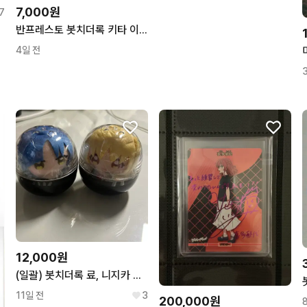
7,000원
7
반프레스토 봇치더록 키타 이쿠요 피규어 (개봉품)
4일 전
12,000원
(일괄) 봇치더록 료, 니지카 누이
11일 전
3
200,000원