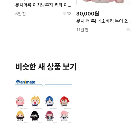
봇치더록 이치방쿠지 키타 이쿠요 D상 판매
30,000원
5일 전
13
봇치 더 록! 네소베리 누이 2종(일반,공룡)
11일 전
비슷한 새 상품 보기