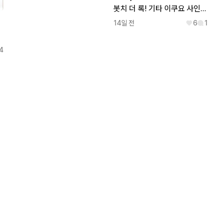
봇치 더 록! 기타 이쿠요 사인 카드
14일 전
6
1
4