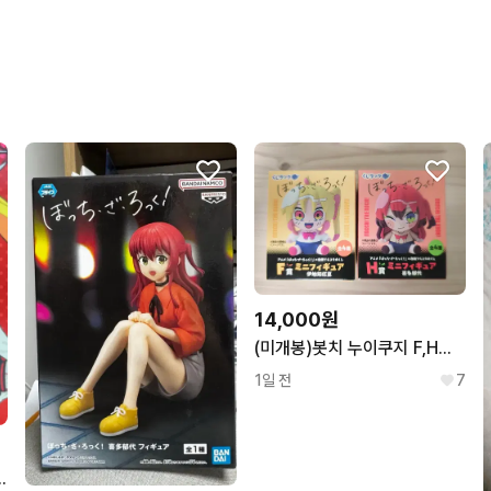
상품 정보가 자세히 적혀있
구매확정이 빨라요.
무리한 네고를 하지 않아요
꼭 필요한 문의만 해요.
14,000원
(미개봉)봇치 누이쿠지 F,H상 니지카, 키타 피규어 판매
1일 전
7
타 이쿠요 인형 누이 가챠