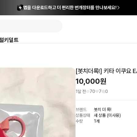
앱을 다운로드하고 더 편리한 번개장터를 만나보세요!
털
키덜트
[봇치더록!] 키타 이쿠요 E
10,000
원
1달 전
70
7
0
브랜드
봇치 더 록!
상품상태
새 상품 (미사용)
수량
1개