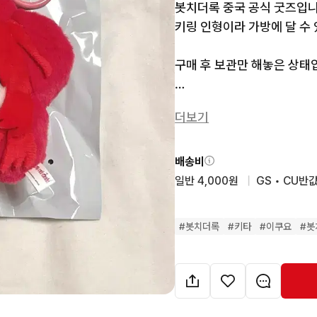
봇치더록 중국 공식 굿즈입니다
키링 인형이라 가방에 달 수 
구매 후 보관만 해놓은 상태입
궁금한 거 있으시면 편하게 
더보기
문의 없으시면 바로 안전결제
배송비
일반 4,000원
  |  
GS • CU반값
#
봇치더록
#
키타
#
이쿠요
#
봇