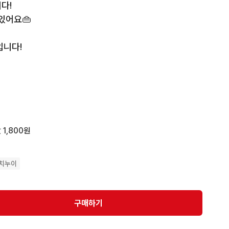
!

있어요👜

니다!

연락주세요💕

 하시면 됩니다
 1,800원
치누이
구매하기