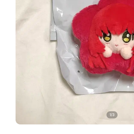
1
/
3