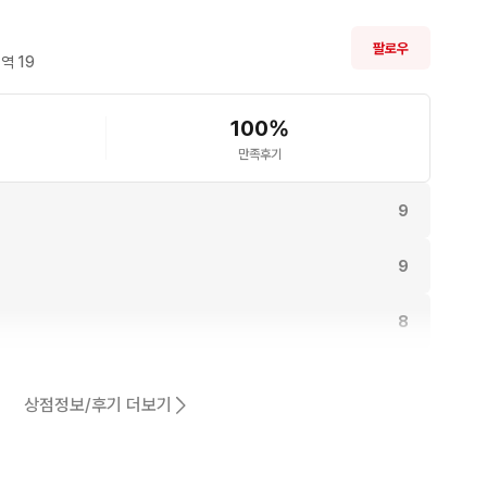
팔로우
역 
19
100
%
만족후기
9
9
8
8
상점정보/후기 더보기
동일해요.
7