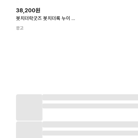
38,200원
봇치더락굿즈 봇치더록 누이 인형 고토히토리 야마다료 키타이쿠요 키타 이쿠요
광고