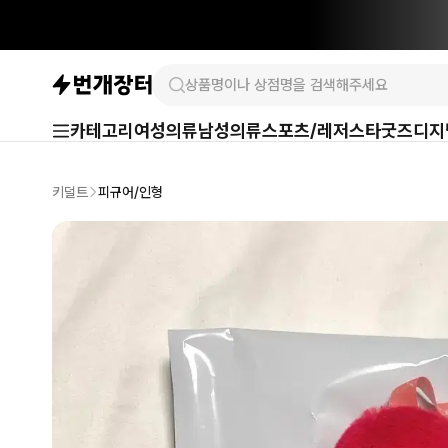
카테고리
여성의류
남성의류
스포츠/레저
스타굿즈
디지
키덜트
피규어/인형