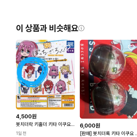
이 상품과 비슷해요
4,500원
봇치더락 키홀더 키타 이쿠요 키링 가챠
6,000원
[판매] 봇치더록 키
1일 전