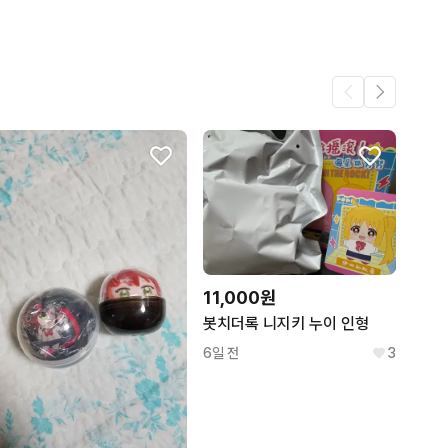
어요.
6
1
.
1
1
11,000원
봇치더록 니지키 누이 인형
6일 전
3