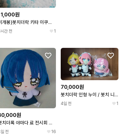
11,000원
미개봉)봇치더락 키타 이쿠요 기타케이스,누이 가챠 2종 세트 판매
3시간 전
1
70,000원
봇치더락 인형 누이 / 봇치 니지카 메이드 , 전시회 한정 봇치
4일 전
1
30,000원
봇치더록 야마다 료 전시회 누이
8일 전
16