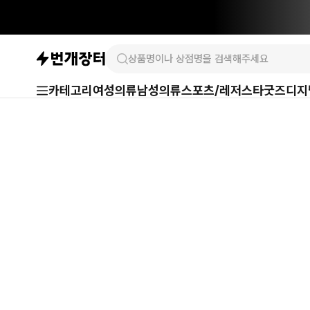
카테고리
여성의류
남성의류
스포츠/레저
스타굿즈
디지