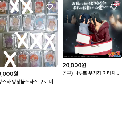
20,000원
공구) 나루토 우치하 이타치 사스케 질풍전 피규어
9,000원
앙스타 앙상블스타즈 쿠로 미카 아이라 마요이 쥰 카오루 스바루 호쿠토 하지메 아라시 코가 츠무기