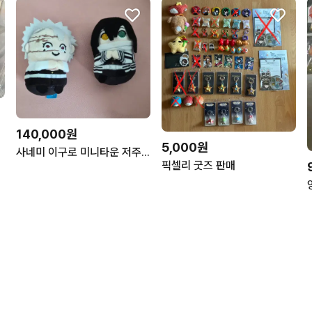
140,000원
5,000원
사네미 이구로 미니타운 저주인형 귀멸의칼날 탄지로 이노스케 미츠리 무잔 렌고쿠 쿄쥬로
픽셀리 굿즈 판매