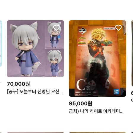
 아이자와 올마이트
70,000원
[공구] 오늘부터 신령님 오신령 넨도 재판 넨도로이드
95,000원
급처) 나의 히어로 아카데미아 바쿠고 C상 제일복권 피규어