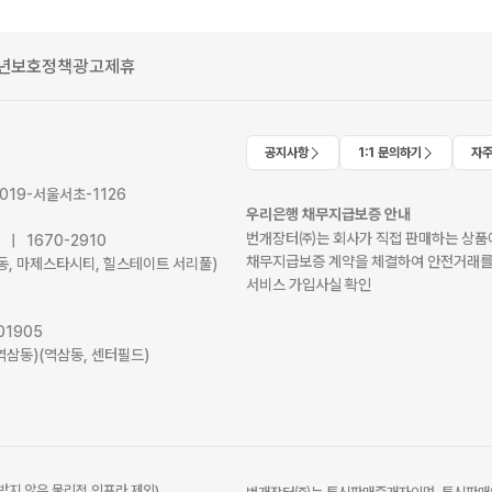
년보호정책
광고제휴
공지사항
1:1 문의하기
자주
2019-서울서초-1126
우리은행 채무지급보증 안내
번개장터㈜는 회사가 직접 판매하는 상품에
41 | 1670-2910
채무지급보증 계약을 체결하여 안전거래를
서초동, 마제스타시티, 힐스테이트 서리풀)
서비스 가입사실 확인
01905
역삼동)(역삼동, 센터필드)
받지 않은 물리적 인프라 제외)