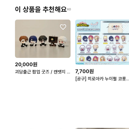
이 상품을 추천해요
AD
20,000원
7,700원
괴담출근 팝업 굿즈 / 캔뱃지 <-> 모두앉아피규어 / 김솔음 최요원 류재관 이자헌 백사헌 포도 히든솔음 J3
[공구] 히로아카 누이펄 코롯토 스티커 다비 시가라키 토가 호크스 엔데버