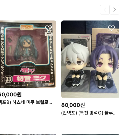
60,000원
택포9) 하츠네 미쿠 보컬로이드 보카로 넨도로이드 33번 고전 미소녀 피규어
80,000원
(반택포) (특전 방석O) 블루록 나기 레오 룩업 피규어