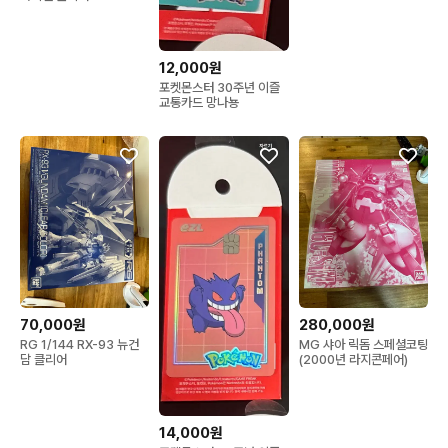
12,000원
포켓몬스터 30주년 이즐
교통카드 망나뇽
70,000원
280,000원
RG 1/144 RX-93 뉴건
MG 샤아 릭돔 스페셜코팅
담 클리어
(2000년 라지콘페어)
14,000원