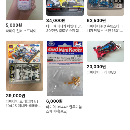
34,000원
63,500원
5,000원
타미야 미니카 아반테 Jr.
타미야 대쉬3 슈팅스타 미
30주년/옐로우 스페셜 2
니카 메탈릭 버전 18019
타미야 컬러 스프레이
종 일괄
달려라 부메랑
20,000원
타미야 미니카 4WD
39,000원
6,000원
타미야 비트 매그넘 trf
19425 미니카 상태좋음
타미야 95442 알루미늄
우챔 우리는 챔피언
스페이서(골드)