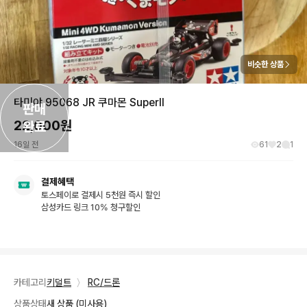
비슷한 상품
타미야 95068 JR 쿠마몬 SuperII
판매

22,000
원
완료
16일 전
61
2
1
결제혜택
토스페이로 결제시 5천원 즉시 할인
삼성카드 링크 10% 청구할인
카테고리
키덜트
〉
RC/드론
상품상태
새 상품 (미사용)