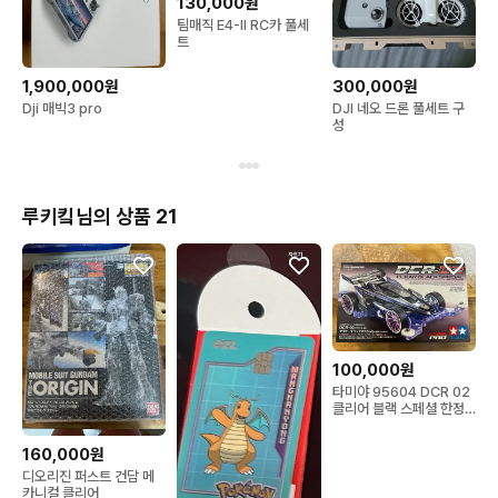
130,000원
팀매직 E4-II RC카 풀세
트
1,900,000원
300,000원
Dji 매빅3 pro
DJI 네오 드론 풀세트 구
성
루키킼님의 상품 21
100,000원
타미야 95604 DCR 02
클리어 블랙 스페셜 한정
판 Clear
160,000원
디오리진 퍼스트 건담 메
카니컬 클리어