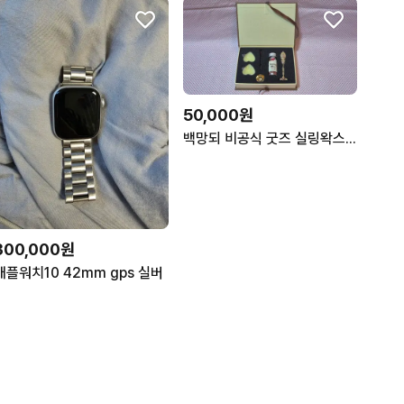
50,000원
백망되 비공식 굿즈 실링왁스 + 기타 굿즈
300,000원
애플워치10 42mm gps 실버