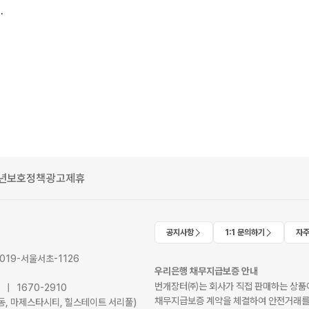
 스포츠 풀카본
년보호정책
광고제휴
공지사항
1:1 문의하기
자주
2019-서울서초-1126
우리은행 채무지급보증 안내
번개장터㈜는 회사가 직접 판매하는 상품에
41 | 1670-2910
채무지급보증 계약을 체결하여 안전거래를
서초동, 마제스타시티, 힐스테이트 서리풀)