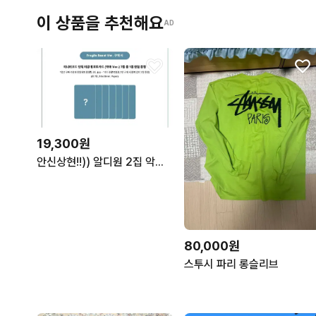
이 상품을 추천해요
AD
19,300원
안신상현!!)) 알디원 2집 악마 미공포 분철
80,000원
스투시 파리 롱슬리브