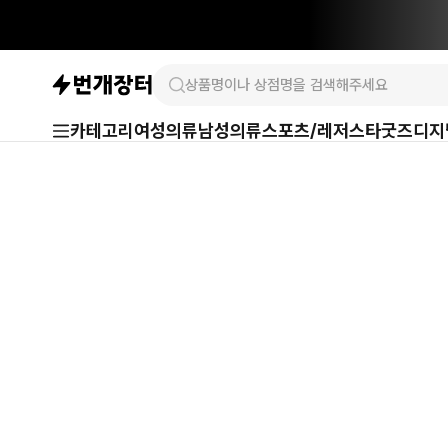
카테고리
여성의류
남성의류
스포츠/레저
스타굿즈
디지