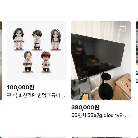
100,000원
판매) 화산귀환 랜덤 피규어 풀세트
380,000원
55인치 55u7g qled tv와 스텐드