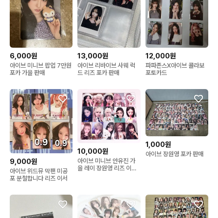
6,000원
13,000원
12,000원
아이브 미니브 팝업 7만원
아이브 리바이브 사웨 럭
파파존스X아이브 콜라보
포카 가을 판매
드 리즈 포카 판매
포토카드
1,000원
10,000원
아이브 장원영 포카 판매
9,000원
아이브 미니브 안유진 가
을 레이 장원영 리즈 이서
아이브 위드뮤 막팬 미공
포카 포토카드 인형
포 분철합니다 리즈 이서