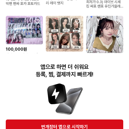
최저가 0.3) 아이브 시세
리 레이 뱃지
막팬 팬싸 포카 포토카드
킹 싸포 랜포 유진가을레
이원영리즈이서
100,000원
사진 9장 ) 아이브 전멤 포
10,000원
22,500원
카 판매
최저가 // 아이브 리바이브
아이브 리바아브 케타포
앱으로 하면 더 쉬워요
소니뮤직 , 아스마트 포카
유진
분철
등록, 찜, 결제까지 빠르게!
번개장터(주) 사업자정보, 이용약관 및 기타 법적고지
번개장터㈜는 통신판매중개자이며, 통신판매의 당사자가 아닙니다. 전자상거래 등에서의
소비자보호에 관한 법률 등 관련 법령 및 번개장터㈜의 약관에 따라 상품, 상품정보, 거래에 관한 책임은
개별 판매자에게 귀속하고, 번개장터㈜는 원칙적으로 회원간 거래에 대하여 책임을 지지 않습니다.
다만, 번개장터㈜가 직접 판매하는 상품에 대한 책임은 번개장터㈜에게 귀속합니다.
Ⓒ Bungaejangter Inc. all rights reserved.
번개장터 앱으로 시작하기