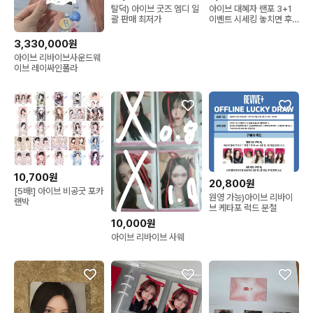
탈덕) 아이브 굿즈 엠디 일
아이브 대혜자 랜포 3+1
괄 판매 최저가
이벤트 시세킹 놓치면 후
회해요!
3,330,000원
아이브 리바이브사운드웨
이브 레이싸인폴라
10,700원
20,800원
[5배!] 아이브 비공굿 포카
원영 가능)아이브 리바이
랜박
브 케타포 럭드 분철
10,000원
아이브 리바이브 사웨