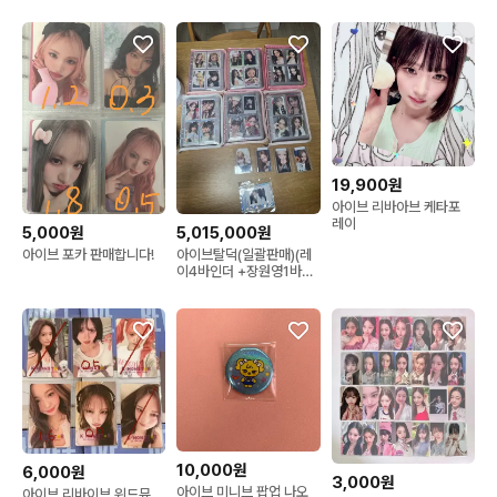
19,900원
아이브 리바아브 케타포
레이
5,000원
5,015,000원
아이브 포카 판매합니다!
아이브탈덕(일괄판매)(레
이4바인더 +장원영1바인
더+그외1바인더)+QQ뮤
직포카+응원봉1기+응원
봉2기+굿즈
10,000원
6,000원
3,000원
아이브 미니브 팝업 나오
아이브 리바이브 위드뮤