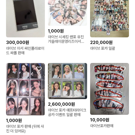
1,000원
아이브 시세킹 랜포 유진
가을레이원영리즈이서공
300,000원
220,000원
방얼빡미공포처분리파이
아이브 이서 싸인폴라로이
아이브 포카 일괄
브엔파시스위치팬콘다이
드 싸폴 판매
브존미니브마인
2,600,000원
아이브 포카 애프터라이크
공카 이벤트 일괄 판매
10,000원
1,000원
아이브포카판매
아이브 포카 판매 (뒤에 사
진 더 있어요)