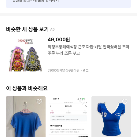
안전한 중고거래 문화 함께하기
비슷한 새 상품 보기
AD
49,000
원
의정부장례예식장 근조 화환 배달 전국꽃배달 조화
주문 부의 조문 부고
39000꽃배달 삼구플라워 ・
광고
이 상품과 비슷해요