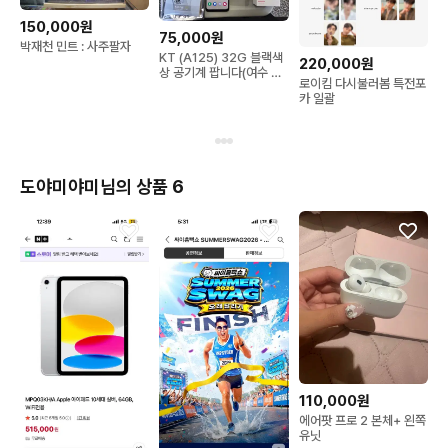
150,000원
75,000원
박재천 민트 : 사주팔자
KT (A125) 32G 블랙색
220,000원
상 공기계 팝니다(여수 순
로이킴 다시불러봄 특전포
천 광양)
카 일괄
도야미야미님의 상품 6
110,000원
에어팟 프로 2 본체+ 왼쪽
유닛