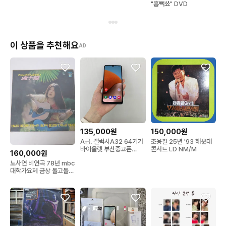
"흠뻑쑈" DVD
이 상품을 추천해요
AD
135,000원
150,000원
A급. 갤럭시A32 64기가
조용필 25년 '93 해운대
바이올렛 부산중고폰
콘서트 LD NM/M
160,000원
02800대전 울산 가평
노사연 비연곡 78년 mbc
대학가요제 금상 돌고돌아
가는길 LP