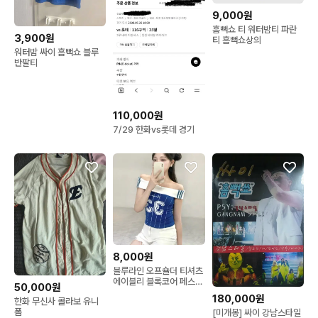
9,000원
흠뻑쇼 티 워터밤티 파란
3,900원
티 흠뻑쇼상의
워터밤 싸이 흠뻑쇼 블루
반팔티
110,000원
7/29 한화vs롯데 경기
8,000원
블루라인 오프숄더 티셔츠
에이블리 블록코어 페스티
50,000원
벌 흠뻑쇼 여행 워터밤
180,000원
한화 무신사 콜라보 유니
폼
[미개봉] 싸이 강남스타일