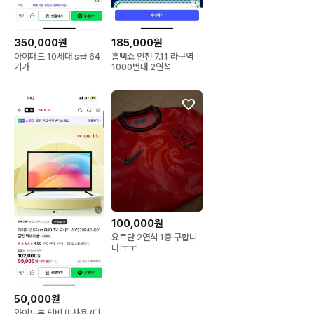
350,000원
185,000원
아이패드 10세대 s급 64
흠뻑쇼 인천 7.11 라구역
기가
1000번대 2연석
100,000원
요르단 2연석 1층 구합니
다 ㅜㅜ
50,000원
와이드뷰 티비 미사용 (디