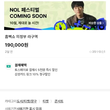
비슷한 상품
흠뻑쇼 의정부 라구역
190,000
원
2달 전
35
0
1
결제혜택
토스페이로 결제시 5천원 즉시 할인
삼성카드 링크 10% 청구할인
카테고리
도서/티켓/문구
〉
티켓
〉
콘서트
사용기한
사용기한 표시 없음