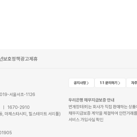
년보호정책
광고제휴
공지사항
1:1 문의하기
자주
2019-서울서초-1126
우리은행 채무지급보증 안내
번개장터㈜는 회사가 직접 판매하는 상품에
41 | 1670-2910
채무지급보증 계약을 체결하여 안전거래를
서초동, 마제스타시티, 힐스테이트 서리풀)
서비스 가입사실 확인
01905