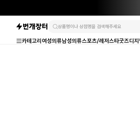
카테고리
여성의류
남성의류
스포츠/레저
스타굿즈
디지