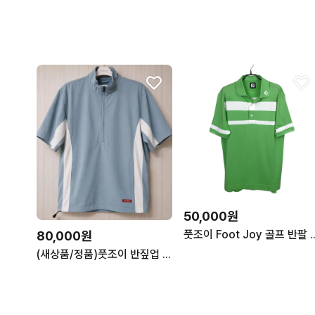
50,000원
풋조이 Foot Joy 골프 반팔
80,000원
(새상품/정품)풋조이 반짚업 바람막이(남)105size