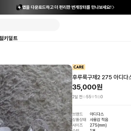
앱을 다운로드하고 더 편리한 번개장터를 만나보세요!
털
키덜트
후루룩구제2 275 아디다스
35,000
원
2달 전
55
1
0
브랜드
아디다스
상품상태
사용감 적음
사이즈
275(mm)
수량
1개