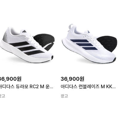
36,900원
36,900원
아디다스 듀라모 RC2 M 운동화 런닝화 JS4428 JS4429 갤럭시 8 남성 여성
아디다스 런블레이즈 M KK3422 운동화 러닝화 듀라모 RC2 갤럭시
광고
광고