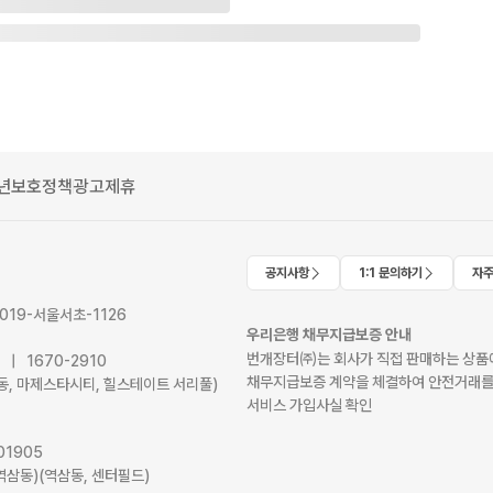
년보호정책
광고제휴
공지사항
1:1 문의하기
자주
2019-서울서초-1126
우리은행 채무지급보증 안내
번개장터㈜는 회사가 직접 판매하는 상품에
41 | 1670-2910
채무지급보증 계약을 체결하여 안전거래를
서초동, 마제스타시티, 힐스테이트 서리풀)
서비스 가입사실 확인
01905
역삼동)(역삼동, 센터필드)