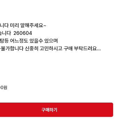
니다 미리 말해주세요~ 

다  260604

탐등 어느정도 있을수 있으며

품불가합니다 신중히 고민하시고 구매 부탁드려요

---------------------

있습니다 너그러운 마음으로 기다려 주시면 톡드릴께요 
00원
이트됩니다.

주는 6000원 입니다
구매하기