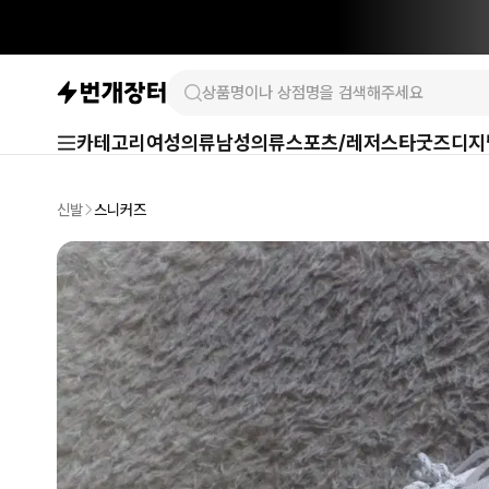
카테고리
여성의류
남성의류
스포츠/레저
스타굿즈
디지
신발
스니커즈