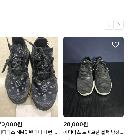
41
70,000원
28,000원
아디다스 NMD 반다나 패턴 스니커즈
아디다스 노바모션 블랙 남성 275~280 런닝화 스니커즈