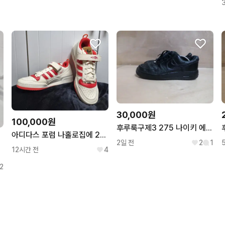
30,000원
100,000원
후루룩구제3 275 나이키 에어포스1 로우 블랙 운동화 260804
아디다스 포럼 나홀로집에 275
2일 전
2
1
12시간 전
4
2