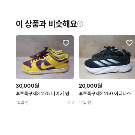
이 상품과 비슷해요
30,000원
20,000원
후루룩구제3 275 나이키 덩크로우 챔피온쉽 골드 운동화260726
후루룩구제2 250 아디다스 듀라모sl 블랙 
10일 전
2
11일 전