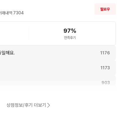
팔로우
거래내역 
7304
97
%
만족후기
동일해요.
1176
1173
903
902
상점정보/후기 더보기
어요.
808
761