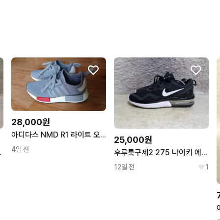
번개페이를 잘 받아줘요.
28,000원
아디다스 NMD R1 라이트 오닉스 230mm
25,000원
4일 전
운동화 260725
후루룩구제2 275 나이키 에어맥스 퓨리 블랙 운동화 260724
12일 전
1