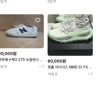
3일 전
6일 전
20,000원
후루룩구제3 275 뉴발란스 300 화이트 운동화 260731
60,000원
5일 전
1
정품 아디다스 NMD S1 FS 민트 265
14일 전
1