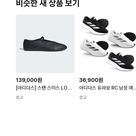
비슷한 새 상품 보기
139,000원
36,900원
[아디다스] 스탠 스미스 LO 발레 JQ6939 JQ6939
아디다스 듀라모 RC 남성 여성용 런닝화 운동화 JS4429 JS
광고
광고