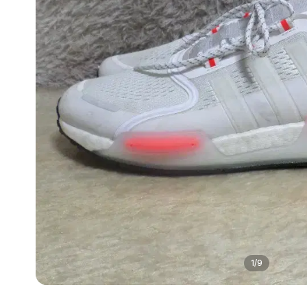
1
/
9