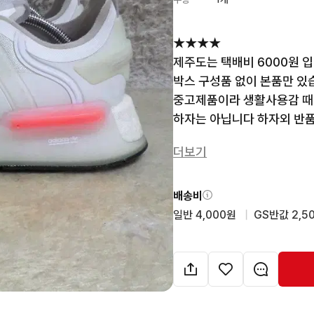
★★★★

제주도는 택배비 6000원 입
박스 구성품 없이 본품만 있습니
중고제품이라 생활사용감 때
하자는 아닙니다 하자외 반
-------------------------
더보기
운전중에는 답변이 지연될수
이해부탁드립니다.

중고전문 판매자입니다. 

배송비
후루룩구제2 검색하시면 

일반 4,000원
  |  
GS반값 2,5
의류,가방,신발등 매일 업데
택배비는 4000원 입니다 제