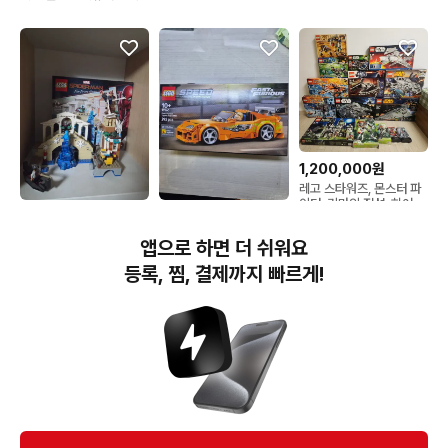
1,200,000원
레고 스타워즈, 몬스터 파
이터, 키마의 전설, 히어로
45,000원
33,000원
팩토리
레고 마블 스파이더맨 파
레고 스챔 77260 토요타
앱으로 하면 더 쉬워요
프롬홈 76129 하이드로
수프라 MK4 misb
맨 어택
등록, 찜, 결제까지 빠르게!
번개장터(주) 사업자정보, 이용약관 및 기타 법적고지
번개장터㈜는 통신판매중개자이며, 통신판매의 당사자가 아닙니다. 전자상거래 등에서의
소비자보호에 관한 법률 등 관련 법령 및 번개장터㈜의 약관에 따라 상품, 상품정보, 거래에 관한 책임은
개별 판매자에게 귀속하고, 번개장터㈜는 원칙적으로 회원간 거래에 대하여 책임을 지지 않습니다.
다만, 번개장터㈜가 직접 판매하는 상품에 대한 책임은 번개장터㈜에게 귀속합니다.
Ⓒ Bungaejangter Inc. all rights reserved.