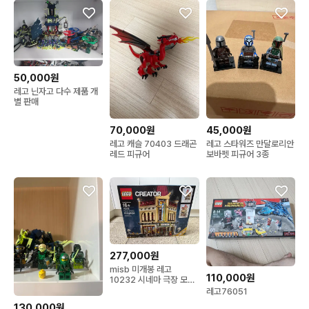
50,000원
레고 닌자고 다수 제품 개
별 판매
70,000원
45,000원
레고 캐슬 70403 드래곤
레고 스타워즈 만달로리안
레드 피규어
보바펫 피규어 3종
277,000원
misb 미개봉 레고
110,000원
10232 시네마 극장 모듈
러
레고76051
130,000원