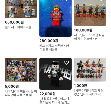
650,000원
올드 레고 바이오니클
100,000원
레고 닌자고 15주년 피규
어 세트 원소마스터
280,000원
레고 닌자고 스톤아머 카
이 정품 새상품
1,000원
5,000원
[사진 여러장] 레고 캐슬
레고 닌자고 마블 dc 등 미
22,000원
킹덤 닌자고 시티 해적 배
니피규어 부품 소품 및 무
트맨 등등..
기 판매합니다 (업데이트
[내일 오전 마감] 레고 마
됨)
블 커스텀 퍼니셔 (스파이
더맨: 브랜드 뉴 데이 버전)