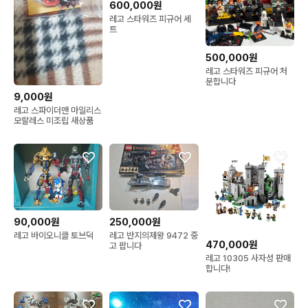
600,000원
레고 스타워즈 피규어 세
트
500,000원
레고 스타워즈 피규어 처
분합니다
9,000원
레고 스파이더맨 마일리스
모랄레스 미조립 새상품
90,000원
250,000원
레고 바이오니클 토브덕
레고 반지의제왕 9472 중
470,000원
고 팝니다
레고 10305 사자성 판매
합니다!