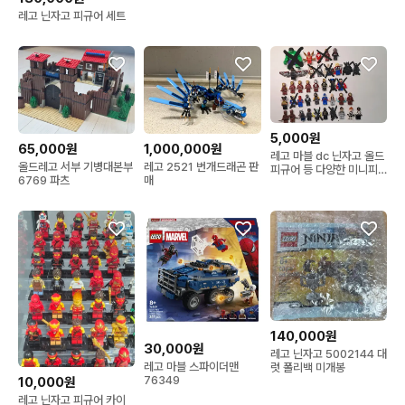
레고 닌자고 피규어 세트
5,000원
65,000원
1,000,000원
레고 마블 dc 닌자고 올드
올드레고 서부 기병대본부
레고 2521 번개드래곤 판
피규어 등 다양한 미니피
6769 파츠
매
규어 싸게 판매합니다 (업
데이트됨)
140,000원
30,000원
레고 닌자고 5002144 대
레고 마블 스파이더맨
럿 폴리백 미개봉
76349
10,000원
레고 닌자고 피규어 카이