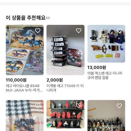
이 상품을 추천해요
AD
13,000원
마블 엑스맨 레고 미니피
규어 랜덤 일괄
110,000원
2,000원
레고 바이오니클 8548
미개봉 레고 71049 f1 미
NUI-JAGA 누이-자가
니피겨
(희귀)