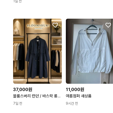
1일 전
37,000원
11,000원
블룸스버리 런던 / 바스락 롱점퍼 /롱자켓 네이비 F
여름점퍼 새상품
7일 전
9시간 전