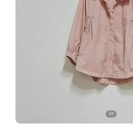
1
/
7