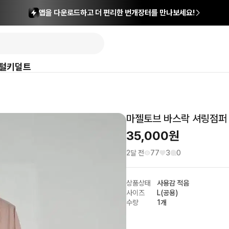
앱을 다운로드하고 더 편리한 번개장터를 만나보세요!
털
키덜트
마젤토브 바스락 셔링점퍼
35,000
원
2달 전
77
3
0
상품상태
사용감 적음
사이즈
L(공용)
수량
1개