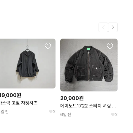
어요.
146
9
49,000원
20,900원
바스락 고퀄 자켓셔츠
메이노브1722 스티치 셔링 점퍼
8일 전
2
6일 전
2