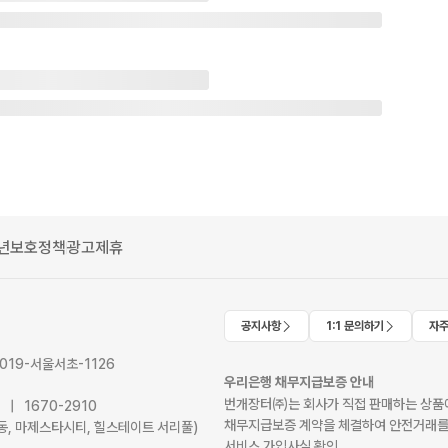
년보호정책
광고제휴
공지사항
1:1 문의하기
자주
2019-서울서초-1126
우리은행 채무지급보증 안내
번개장터㈜는 회사가 직접 판매하는 상품에
41 | 1670-2910
채무지급보증 계약을 체결하여 안전거래를
서초동, 마제스타시티, 힐스테이트 서리풀)
서비스 가입사실 확인