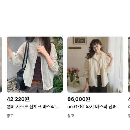
42,220원
86,000원
 바람막이 점퍼
썸머 시스루 잔체크 바스락 바람막이 밴딩블루종 스트링스토퍼 하이넥 집업 점퍼
no.6781 와샤 바스락 점퍼
광고
광고