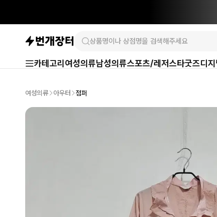
카테고리
여성의류
남성의류
스포츠/레저
스타굿즈
디지
여성의류
아우터
점퍼