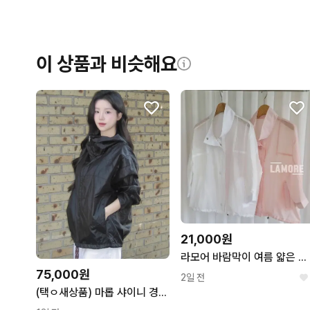
이 상품과 비슷해요
21,000원
라모어 바람막이 여름 얇은 스트링 반팔 사파리 자켓
75,000원
2일 전
(택ㅇ새상품) 마롭 샤이니 경량 점퍼 블랙