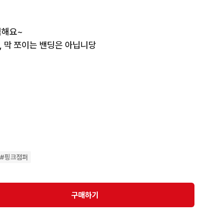
해요~

막 쪼이는 밴딩은 아닙니당 

비 +3000원🙋‍♀️

구매 부탁드려요~ *
#
핑크점퍼
구매하기