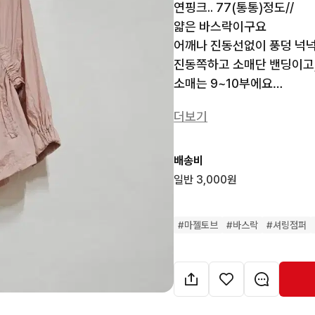
연핑크.. 77(통통)정도//

얇은 바스락이구요

어깨나 진동선없이 풍덩 넉넉
진동쪽하고 소매단 밴딩이고, 
소매는 9~10부에요

상태 좋아요^^

더보기
뒷기장69

배송비
* 도서산간 및 제주도는 추가배송
일반 3,000원
* 사진 퍼가지 마세요

* 반품/교환 불가하니 신중
#
마젤토브
#
바스락
#
셔링점퍼