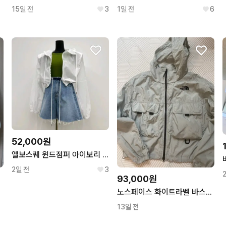
15일 전
3
1일 전
6
52,000원
엘보스퀘 윈드점퍼 아이보리 새상품급 (가격내림)
2일 전
3
93,000원
노스페이스 화이트라벨 바스락 점퍼
13일 전