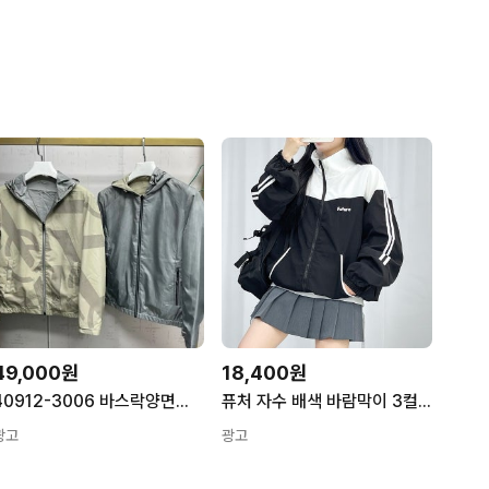
49,000원
18,400원
40912-3006 바스락양면점퍼
퓨처 자수 배색 바람막이 3컬러 오버핏 아우터 집업 점퍼 바스락 간절기 자켓 잠바
광고
광고