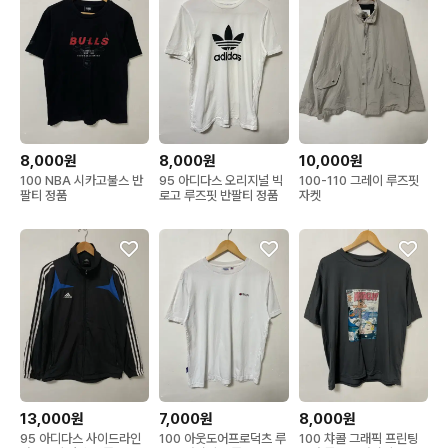
8,000원
8,000원
10,000원
100 NBA 시카고불스 반
95 아디다스 오리지널 빅
100-110 그레이 루즈핏
팔티 정품
로고 루즈핏 반팔티 정품
자켓
13,000원
7,000원
8,000원
95 아디다스 사이드라인
100 아웃도어프로덕츠 루
100 챠콜 그래픽 프린팅