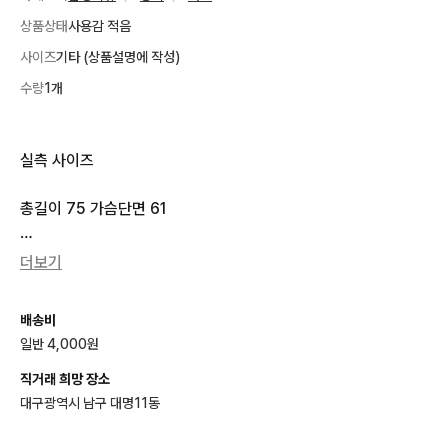
상품상태
사용감 적음
사이즈
기타 (상품설명에 작성)
수량
1개
실측 사이즈

총길이 75 가슴단면 61

상태 9/10

더보기
-무료배송 이벤트-

배송비
일반 4,000원
-참여방법- 

팔로우+2장이상구매 = 택배비무료

직거래 희망 장소
대구광역시 남구 대명11동
- 상품금액 합계 2만원 이상
