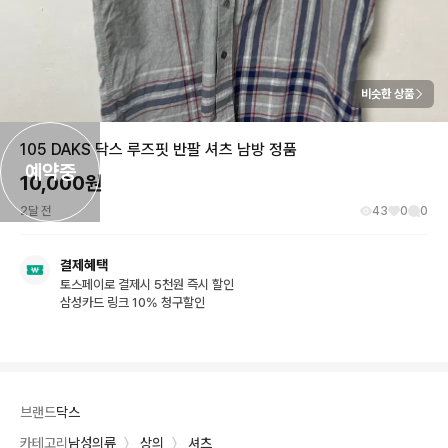
비슷한 상품
105 DAKS 닥스 루즈핏 반팔 셔츠 남방 정품
예약중
10,000
원
2달 전
43
0
0
결제혜택
토스페이로 결제시 5천원 즉시 할인
삼성카드 링크 10% 청구할인
브랜드
닥스
카테고리
남성의류
〉
상의
〉
셔츠