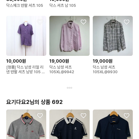
닥스체크 반팔 셔츠 105
닥스 셔츠 남 105
10,000원
19,000원
19,000원
[정품] 닥스 남성 리얼 리
닥스 남성 셔츠
닥스 남성 셔츠
넨 반팔 셔츠 남방 105 상
105XL@9942
105XL@9930
상샵
요기다요2님의 상품 692