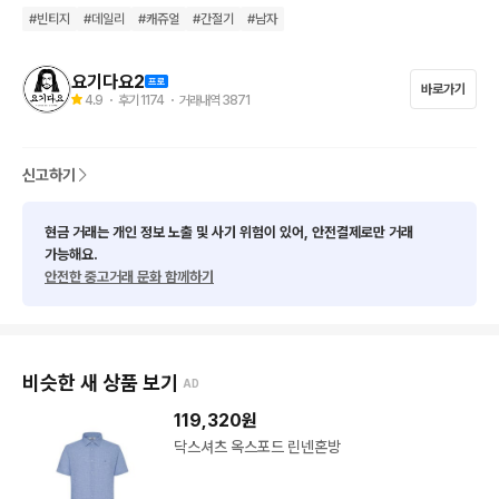
- 상품 고르신뒤 톡 연락필수 

#
빈티지
#
데일리
#
캐쥬얼
#
간절기
#
남자
   착불로 바로 결제시 이벤트 적용불가

   (착불로 배송갑니다)

- 알림설정은 선택이니 꺼주셔도 됩니다

요기다요2
바로가기
4.9
・ 후기
1174
・ 거래내역
3871
택배비 미포함시 별도+4000원

신고하기
제주 및 산간지역 추가 +3000원

현금 거래는 개인 정보 노출 및 사기 위험이 있어, 안전결제로만 거래
가능해요.
•사이즈(택사이즈 보다 실사이즈 확인해주세요,측정방식에따라 1
안전한 중고거래 문화 함께하기
~3cm정도 차이가 있을 수 있습니다

•사람마다 체형이나 취향이 다르기 때문에 사이즈 문의 하셔도 답
변 어렵습니다 갖고계신 옷의 실측과 비교해주세요 

비슷한 새 상품 보기
AD
119,320
원
•중고물품가격에 맞게 정직하게 판매합니다!!

닥스셔츠 옥스포드 린넨혼방
-모든상품 사진에 안보이고 기재되있는것과 별도로 추가적인 오