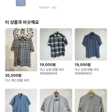
염/하자(상품끈/스트링/지퍼/헤짐/케어라벨을 포함한 모든 라벨/
수선흔적 등등 다른모든하자) 있을 수 있습니다. 별도 문의 안주시
GSSHOP ・
광고
면 모든오염/하자 감안하고 구입하신걸로 알고 진행하겠습니다.

이 상품과 비슷해요
-교환/환불X 

  절대 안되니 예민하신분 제발 피해주세요.
19,000원
19,000원
닥스 남성 반팔 셔츠
닥스 남성 반팔 셔츠
95M@9908
95M@9952
35,000원
닥스 체크 반팔 셔츠