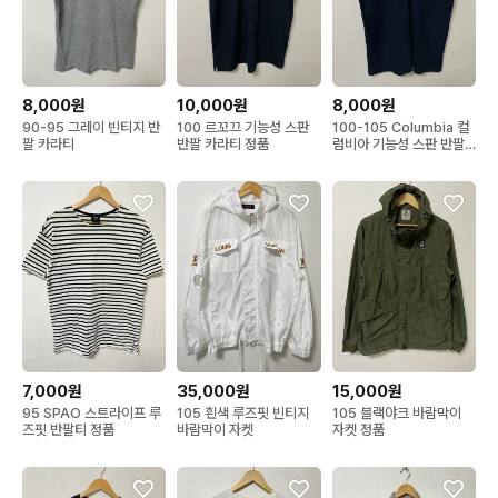
8,000원
10,000원
8,000원
90-95 그레이 빈티지 반
100 르꼬끄 기능성 스판
100-105 Columbia 컬
팔 카라티
반팔 카라티 정품
럼비아 기능성 스판 반팔
카라티 정품
7,000원
35,000원
15,000원
95 SPAO 스트라이프 루
105 흰색 루즈핏 빈티지
105 블랙야크 바람막이
즈핏 반팔티 정품
바람막이 자켓
자켓 정품