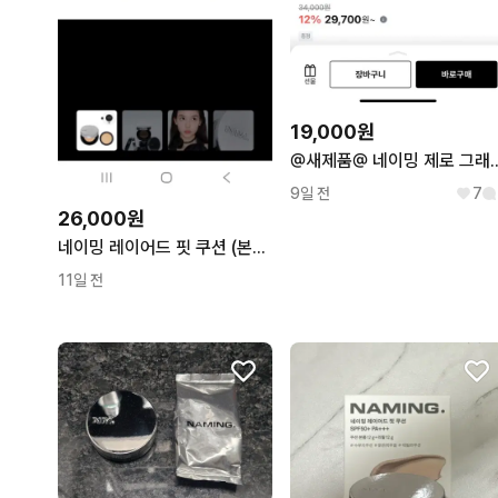
19,000원
@새제품@ 네이밍 제로 그래비티 
9일 전
7
26,000원
네이밍 레이어드 핏 쿠션 (본품+리필) (12g x 2)
11일 전