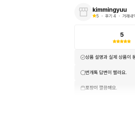
kimmingyuu
5
・
후기 
4
・
거래내역
5
상품 설명과 실제 상품이 
번개톡 답변이 빨라요.
포장이 깔끔해요.
상품 정보가 자세히 적혀있
배송이 빨라요.
친절하고 배려가 넘쳐요.