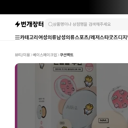
카테고리
여성의류
남성의류
스포츠/레저
스타굿즈
디지
뷰티/미용
베이스메이크업
쿠션팩트