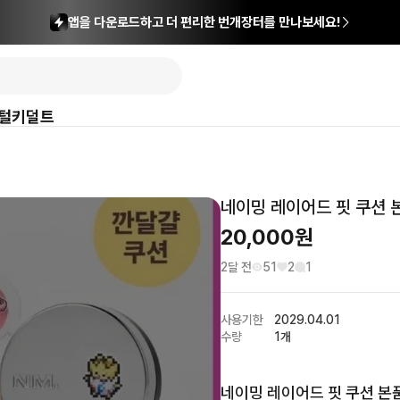
앱을 다운로드하고 더 편리한 번개장터를 만나보세요!
털
키덜트
네이밍 레이어드 핏 쿠션 
20,000
원
2달 전
51
2
1
사용기한
2029.04.01
수량
1개
네이밍 레이어드 핏 쿠션 본품+