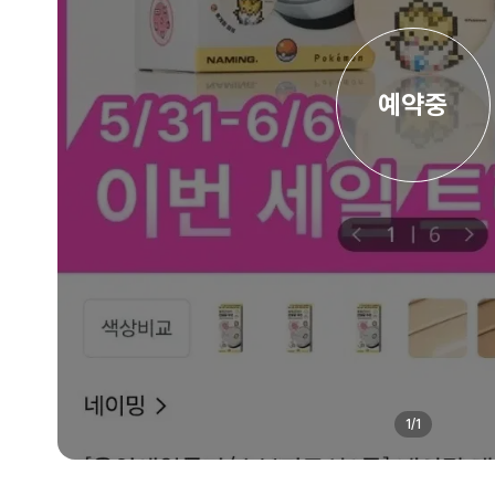
예약중
1
/
1