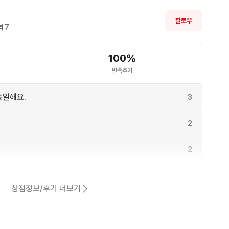
팔로우
 
7
100
%
만족후기
동일해요.
3
2
2
어요.
1
상점정보/후기 더보기
1
1