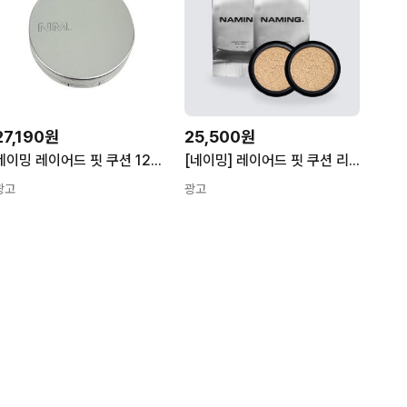
27,190원
25,500원
네이밍 레이어드 핏 쿠션 12g(SPF50+) 본품+리필 -17Y
[네이밍] 레이어드 핏 쿠션 리필 듀오12g 8809562554523
광고
광고