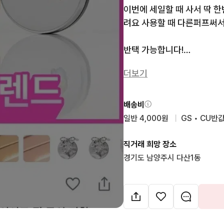
이번에 세일할 때 사서 딱 
려요 사용할 때 다른퍼프써서
반택 가능합니다!

번개 수수료 붙은 금액입니다
더보기
배송비
일반 4,000원
  |  
GS • CU반값
직거래 희망 장소
경기도 남양주시 다산1동