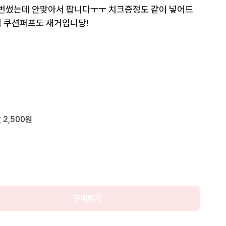
한번썼는데 안맞아서 팝니다ㅜㅜ 치크증정도 같이 넣어드
 쿠션퍼프도 새거입니당! 

!
 2,500원
구매하기