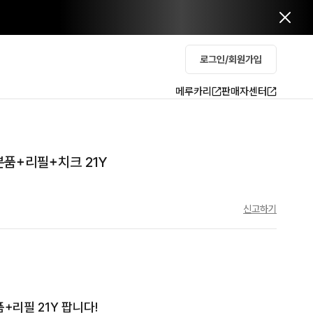
로그인/회원가입
메루카리
판매자센터
본품+리필+치크 21Y
신고하기
리필 21Y 팝니다! 
