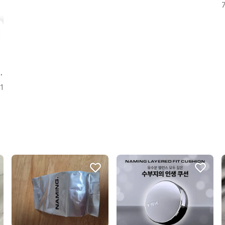
커버 업쿠션 21N 본품+리필
1