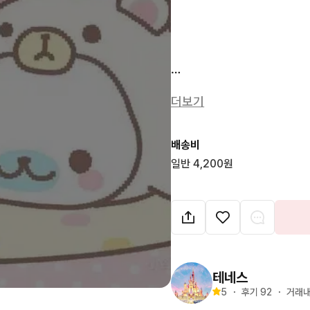
🤍

더보기
🤍

🤍
배송비
일반 4,200원
테네스
5
・
후기 
92
・
거래내