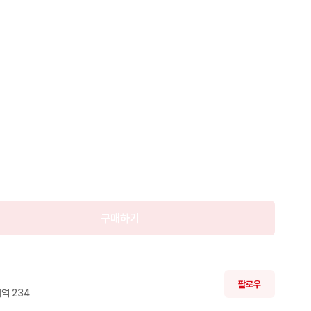
구매하기
팔로우
역 
234