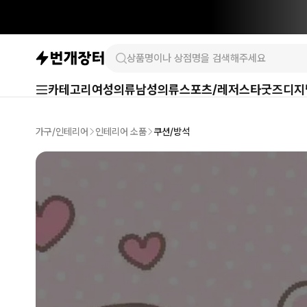
카테고리
여성의류
남성의류
스포츠/레저
스타굿즈
디지
가구/인테리어
인테리어 소품
쿠션/방석