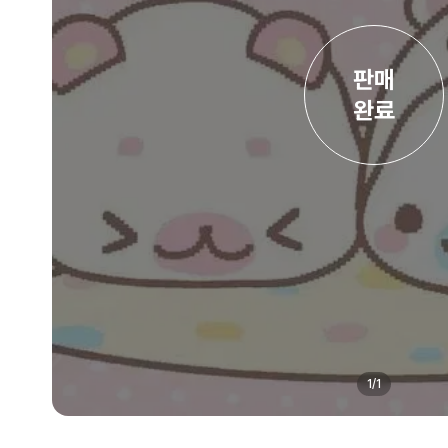
판매

완료
1
/
1