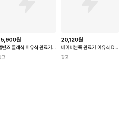
15,900원
20,120원
엘빈즈 클래식 이유식 완료기(만13개월 이상) 고기듬뿍 세트
베이비본죽 완료기 이유식 D세트
광고
광고