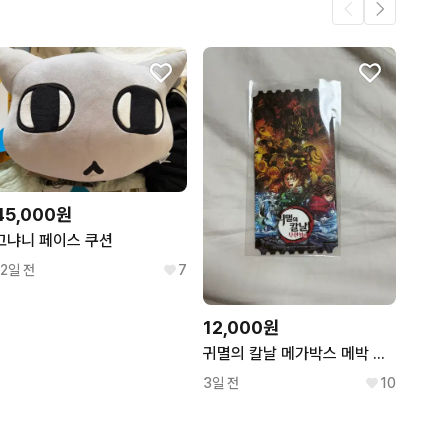
.
3
3
45,000원
고냐니 페이스 쿠션
12일 전
7
12,000원
귀멸의 칼날 메가박스 메박 오티 오리지널 티켓
3일 전
10