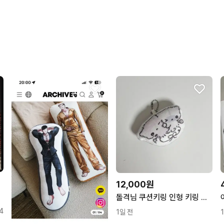
12,000원
돌격님 쿠션키링 인형 키링 스티커
4
1일 전