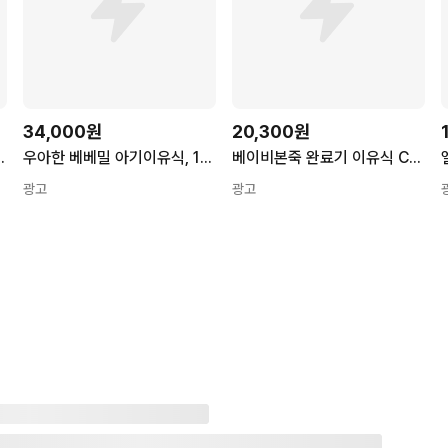
34,000원
20,300원
 + 한우미역 100g x 5p, 1세트, 100g
우아한 베베밀 아기이유식, 100g, 10개, 혼합맛(한우불고기/오트밀)
베이비본죽 완료기 이유식 C세트
광고
광고