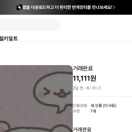
앱을 다운로드하고 더 편리한 번개장터를 만나보세요!
털
키덜트
거래완료
11,111
원
2달 전
6
0
1
상품상태
새 상품 (미사용)
수량
1개
거래완료         
