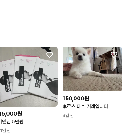
150,000원
후르츠 마수 거래입니다
45,000원
6일 전
아민님 5만원
11일 전