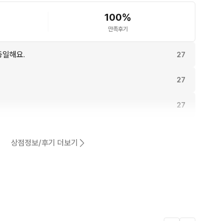
100
%
만족후기
동일해요.
27
27
27
27
상점정보/후기 더보기
23
어요.
21
4