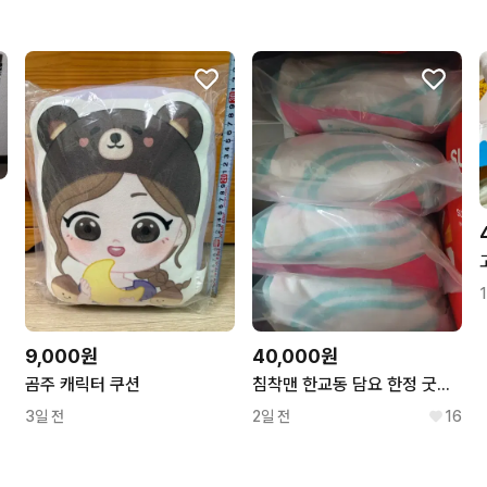
무리한 네고를 하지 않아요
꼭 필요한 문의만 해요.
9,000원
40,000원
곰주 캐릭터 쿠션
침착맨 한교동 담요 한정 굿즈 미개봉 새상품
3일 전
2일 전
16