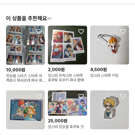
이 상품을 추천해요
AD
2,000원
4,500원
10,000원
앙스타 트릭스타 스바루
앙스타 스바루 키링
앙상블 스타즈 스바루 아
호쿠토 유우키 파샤 판매
케호시 파샤코레 파샤 세
트
25,000원
앙스타 앙상블 호쿠토 굿
즈 팝니다
6,000원
4,300원