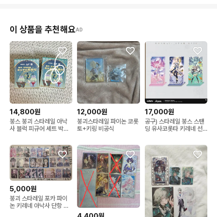
이 상품을 추천해요
AD
14,800원
12,000원
17,000원
붕스 붕괴 스타레일 아낙
붕괴스타레일 파이논 코롯
공구) 스타레일 붕스 스탠
사 블럭 피규어 세트 박스
토+키링 비공식
딩 유사코롯타 키레네 선
굿즈 미개봉
데이 반디
5,000원
붕괴 스타레일 포카 파이
논 키레네 아낙사 단항 레
이시오 아글라이아 히아킨
4,400원