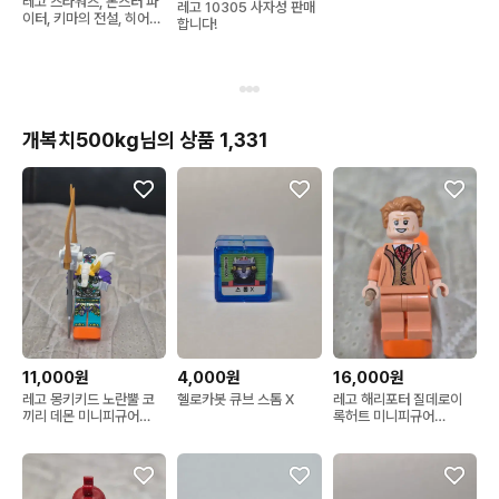
레고 스타워즈, 몬스터 파
레고 10305 사자성 판매
이터, 키마의 전설, 히어로
합니다!
팩토리
개복치500kg님의 상품 1,331
11,000원
4,000원
16,000원
레고 몽키키드 노란뿔 코
헬로카봇 큐브 스톰 X
레고 해리포터 질데로이
끼리 데몬 미니피규어
록허트 미니피규어
80043
76389