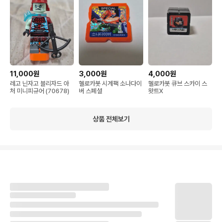
11,000원
3,000원
4,000원
레고 닌자고 블리자드 아
헬로카봇 시계팩 소나다이
헬로카봇 큐브 스카이 스
처 미니피규어 (70678)
버 스폐셜
왓트X
상품 전체보기