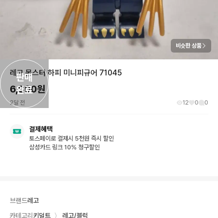
비슷한 상품
레고 몬스터 하피 미니피규어 71045
판매

6,000
원
완료
2달 전
12
0
0
결제혜택
토스페이로 결제시 5천원 즉시 할인
삼성카드 링크 10% 청구할인
브랜드
레고
카테고리
키덜트
〉
레고/블럭