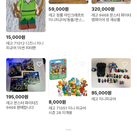
59,000원
320,000원
레고 정품 마인크래프트
레고 9468 몬스터 파이터
미니피규어/동물/몬스터
뱀파이어 성 새상품
일괄
15,000원
레고 71012 디즈니 미니
피규어 15번 피터팬
85,000원
195,000원
레고 미니피규어
8,000원
레고 몬스터 파이터즈
9468 판매합니다
레고 71051 미니 피규어
시즌 28 미개봉