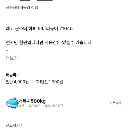
상품상태
사용감 적음
레고 몬스터 하피 미니피규어 71045

전시만 한편입니다만 사용감은 있을수 있습니다 

사진으로 잘 확인후 구매하시기 바랍니다
더보기
배송비
일반 4,000원
|
CU반값 1,800원
개복치500kg
바로가기
5
・ 후기
992
・ 거래내역
2497
신고하기