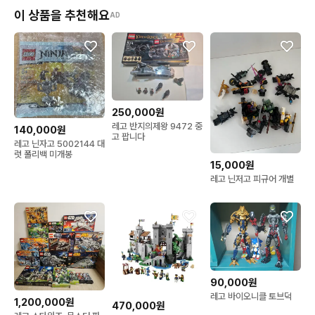
이 상품을 추천해요
AD
250,000원
레고 반지의제왕 9472 중
140,000원
고 팝니다
레고 닌자고 5002144 대
럿 폴리백 미개봉
15,000원
레고 닌저고 피규어 개별
90,000원
레고 바이오니클 토브덕
1,200,000원
470,000원