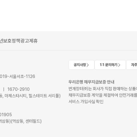
년보호정책
광고제휴
공지사항
1:1 문의하기
자주
2019-서울서초-1126
우리은행 채무지급보증 안내
번개장터㈜는 회사가 직접 판매하는 상품에
41 | 1670-2910
채무지급보증 계약을 체결하여 안전거래를
서초동, 마제스타시티, 힐스테이트 서리풀)
서비스 가입사실 확인
01905
역삼동)(역삼동, 센터필드)