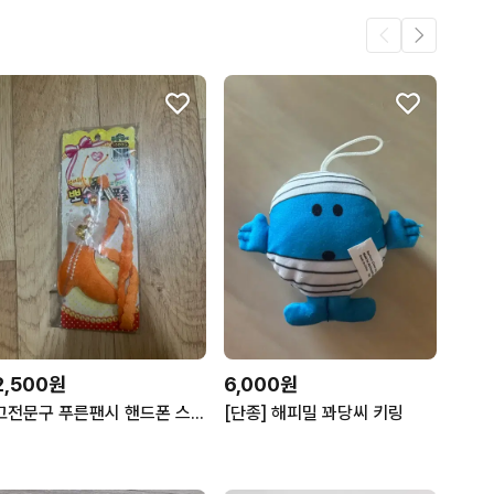
2,500원
6,000원
고전문구 푸른팬시 핸드폰 스트랩 핸드폰 줄
[단종] 해피밀 꽈당씨 키링