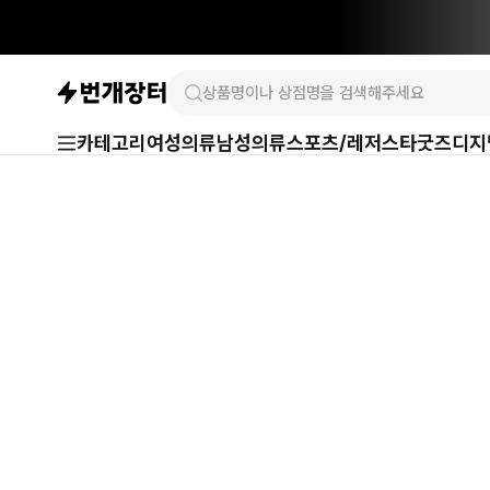
카테고리
여성의류
남성의류
스포츠/레저
스타굿즈
디지