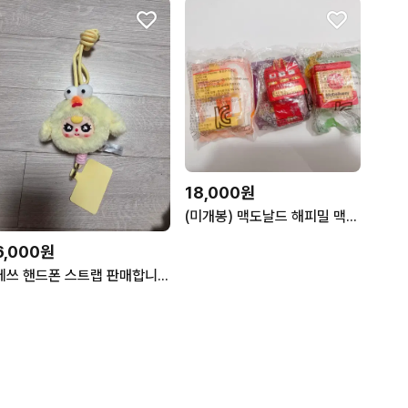
18,000원
(미개봉) 맥도날드 해피밀 맥크루 완구 3종 (계산대, 자판기, 배달함)
6,000원
베쓰 핸드폰 스트랩 판매합니다