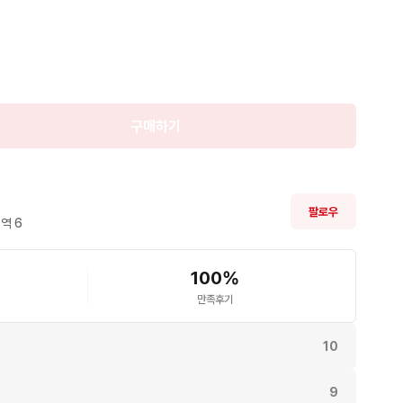
구매하기
팔로우
역 
6
100
%
만족후기
10
9