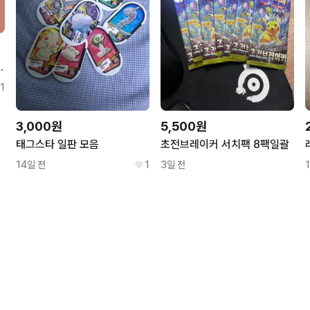
 디자인 1장당가격 어비스아이
1
3,000원
5,500원
태그스타 일판 모음
초전브레이커 서치팩 8팩일괄
14일 전
1
3일 전