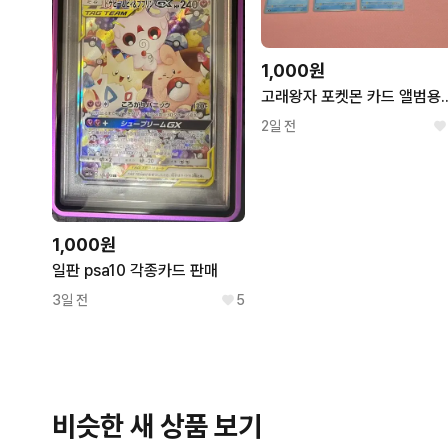
1,000원
고래왕자 포켓몬 카드 앨범용 뜨개
2일 전
1,000원
일판 psa10 각종카드 판매
3일 전
5
비슷한 새 상품 보기