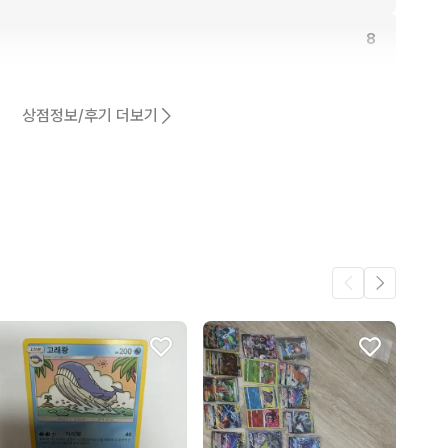
8
7
상점정보/후기 더보기
.
6
동일해요.
1
어요.
1
1
1