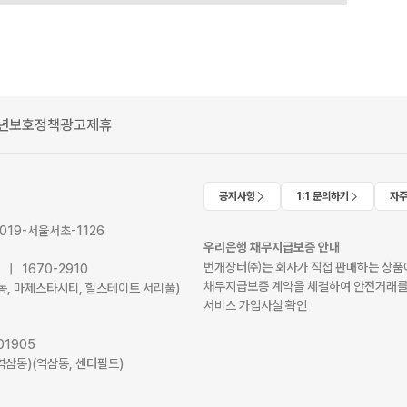
년보호정책
광고제휴
공지사항
1:1 문의하기
자주
2019-서울서초-1126
우리은행 채무지급보증 안내
번개장터㈜는 회사가 직접 판매하는 상품에
41 | 1670-2910
채무지급보증 계약을 체결하여 안전거래를
서초동, 마제스타시티, 힐스테이트 서리풀)
서비스 가입사실 확인
01905
역삼동)(역삼동, 센터필드)