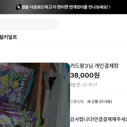
앱을 다운로드하고 더 편리한 번개장터를 만나보세요!
털
키덜트
카드왕3님 개인결제창
38,000
원
2달 전
2
0
1
상품상태
새 상품 (미사용)
감사합니다!안결결제해주세