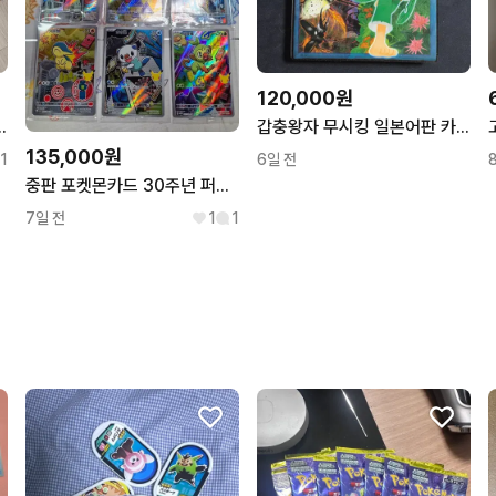
120,000원
 케로로 카트라이더 유희왕 포켓몬 등)
갑충왕자 무시킹 일본어판 카드 앨범 판매합니다(카드 포함)
135,000원
1
6일 전
중판 포켓몬카드 30주년 퍼스트 파트너2 미개봉 9종 전종
7일 전
1
1