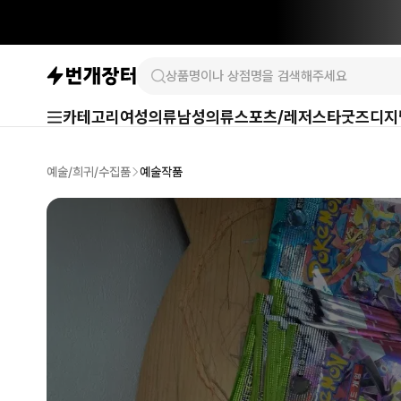
카테고리
여성의류
남성의류
스포츠/레저
스타굿즈
디지
예술/희귀/수집품
예술작품