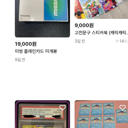
9,000원
고전문구 스티커북 (캐릭캐릭체인지
3일 전
14
19,000원
미씽 플레인카드 미개봉
9일 전