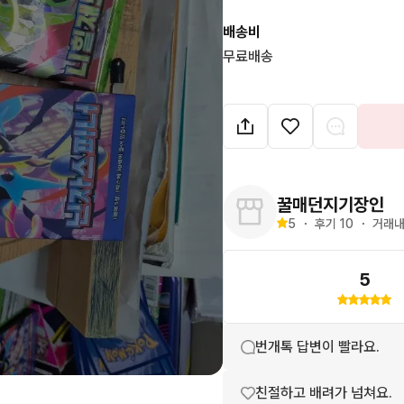
배송비
무료배송
꿀매던지기장인
5
・
후기 
10
・
거래내
5
번개톡 답변이 빨라요.
친절하고 배려가 넘쳐요.