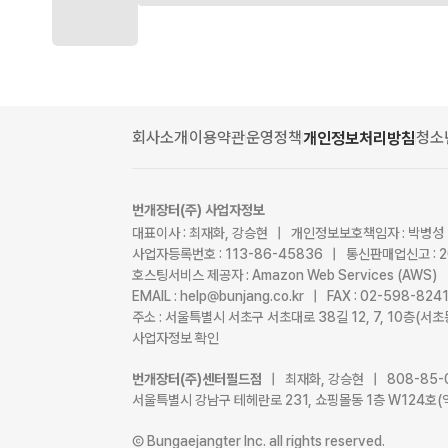
회사소개
이용약관
운영정책
청소
개인정보처리방침
번개장터(주) 사업자정보
대표이사 : 최재화, 강승현 | 개인정보보호책임자 : 박병성
사업자등록번호 : 113-86-45836 | 통신판매업신고 : 
호스팅서비스 제공자 : Amazon Web Services (AWS)
EMAIL : help@bunjang.co.kr | FAX : 02-598-82
주소 : 서울특별시 서초구 서초대로 38길 12, 7, 10층(
사업자정보 확인
번개장터(주)센터필드점
| 최재화, 강승현 | 808-85-
서울특별시 강남구 테헤란로 231, 쇼핑몰동 1층 W124호(
Ⓒ Bungaejangter Inc. all rights reserved.