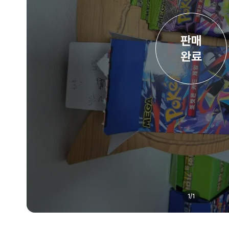
판매

완료
1
/
1