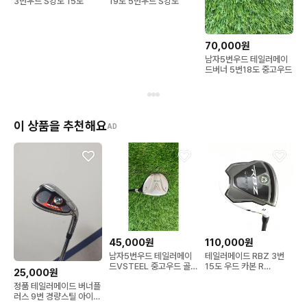
3번우드 S강도 15도
19도 5번우드 S강도
70,000원
남자5번우드 테일러메이
드버너 5번18도 중고우드
이 상품을 추천해요
AD
45,000원
110,000원
남자5번우드 테일러메이
테일러메이드 RBZ 3번
드VSTEEL 중고우드 골
15도 우드 카본 R
25,000원
프클럽
7026061208622
정품 테일러메이드 버너플
러스 9번 경량스틸 아이언
골프채