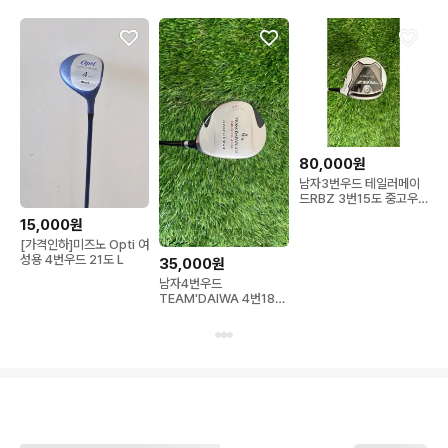
80,000원
남자3번우드 테일러메이
드RBZ 3번15도 중고우
드
15,000원
[가격인하]미즈노 Opti 여
성용 4번우드 21도 L
35,000원
남자4번우드
TEAM'DAIWA 4번18도
중고우드