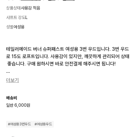
상품상태
사용감 적음
샤프트 강도
L
성별
여성용
테일러메이드 버너 슈퍼패스트 여성용 3번 우드입니다. 3번 우드
로 15도 로프트입니다. 사용감이 있지만, 깨끗하게 관리되어 상태
 좋습니다. 구매 원하시면 바로 안전결제 해주시면 됩니다!

테일러메이드 버너 슈퍼패스트 3번15도 여성용 우드

더보기
샤프트는 REAX 45 FLEX L입니다

사진에서 보이는 그대로의 모습이에요

배송비
초보 골퍼분들도 편하게 사용하기 좋은 클럽이에요
일반 6,000원
#
여성용3번우드
#
여성용우드