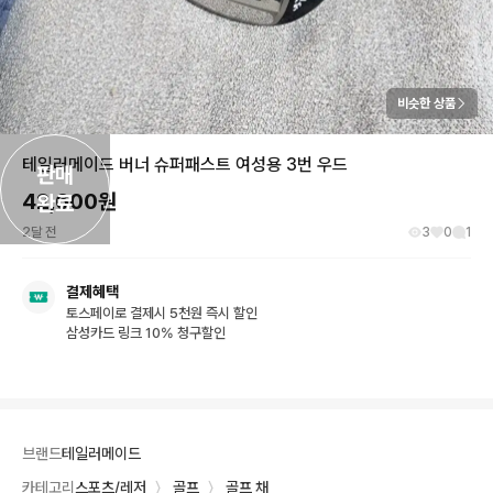
비슷한 상품
테일러메이드 버너 슈퍼패스트 여성용 3번 우드
판매

42,600
원
완료
2달 전
3
0
1
결제혜택
토스페이로 결제시 5천원 즉시 할인
삼성카드 링크 10% 청구할인
브랜드
테일러메이드
카테고리
스포츠/레저
〉
골프
〉
골프 채