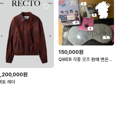
150,000원
QWER 각종 굿즈 판매 변온컵 키링 목걸이 수면안대
1,200,000원
렉토 레더