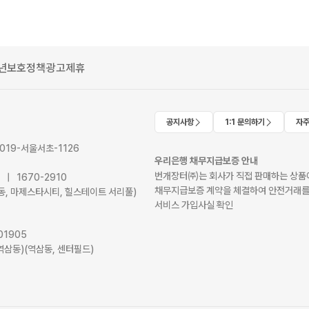
년보호정책
광고제휴
공지사항
1:1 문의하기
자주
2019-서울서초-1126
우리은행 채무지급보증 안내
번개장터㈜는 회사가 직접 판매하는 상품에
41 | 1670-2910
채무지급보증 계약을 체결하여 안전거래를
서초동, 마제스타시티, 힐스테이트 서리풀)
서비스 가입사실 확인
01905
역삼동)(역삼동, 센터필드)