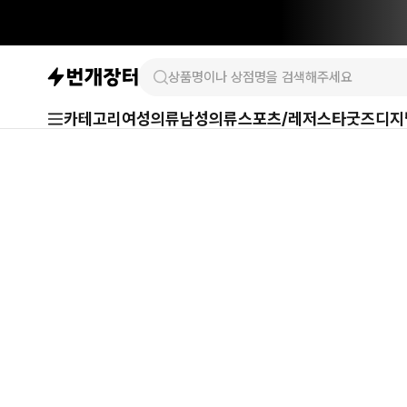
카테고리
여성의류
남성의류
스포츠/레저
스타굿즈
디지