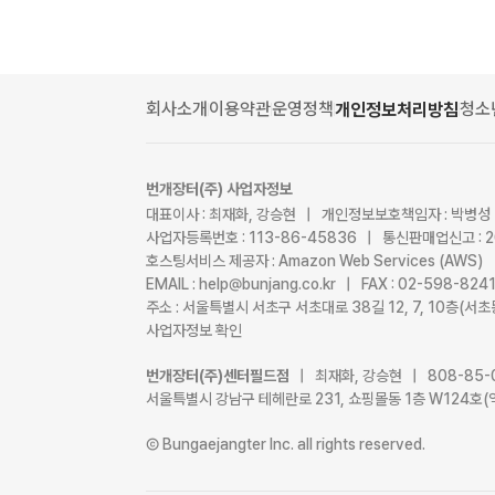
회사소개
이용약관
운영정책
청소
개인정보처리방침
번개장터(주) 사업자정보
대표이사 : 최재화, 강승현 | 개인정보보호책임자 : 박병성
사업자등록번호 : 113-86-45836 | 통신판매업신고 : 
호스팅서비스 제공자 : Amazon Web Services (AWS)
EMAIL : help@bunjang.co.kr | FAX : 02-598-82
주소 : 서울특별시 서초구 서초대로 38길 12, 7, 10층(
사업자정보 확인
번개장터(주)센터필드점
| 최재화, 강승현 | 808-85-
서울특별시 강남구 테헤란로 231, 쇼핑몰동 1층 W124호(
Ⓒ Bungaejangter Inc. all rights reserved.