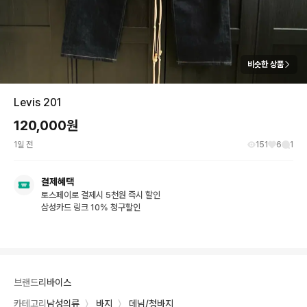
비슷한 상품
Levis 201
120,000
원
1일 전
151
6
1
결제혜택
토스페이로 결제시 5천원 즉시 할인
삼성카드 링크 10% 청구할인
브랜드
리바이스
카테고리
남성의류
〉
바지
〉
데님/청바지