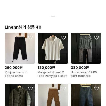
Linenn님의 상품 40
260,000원
130,000원
380,000원
Yohji yamamoto
Margaret Howell X
Undercover 09AW
belted pants
Fred Perry pk t-shirt
skirt trousers