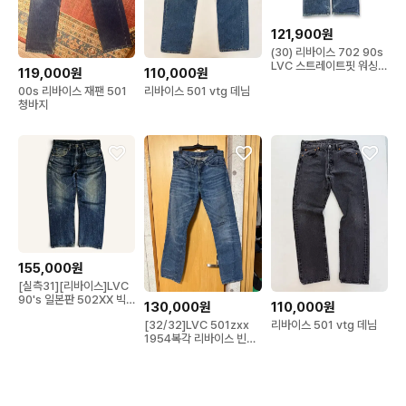
121,900원
(30) 리바이스 702 90s
LVC 스트레이트핏 워싱
119,000원
110,000원
데님
00s 리바이스 재팬 501
리바이스 501 vtg 데님
청바지
155,000원
[실측31][리바이스]LVC
90's 일본판 502XX 빅E
130,000원
110,000원
셀비지 데님
[32/32]LVC 501zxx
리바이스 501 vtg 데님
1954복각 리바이스 빈티
지 클로딩