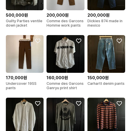
500,000원
200,000원
200,000원
Guilty Parties ventile
Comme des Garcons
Dickies 874 made in
down jacket
Homme work pants
mexico
170,000원
160,000원
150,000원
Undercover 19SS
Comme des Garcons
Carhartt denim pants
pants
Ganryu print shirt