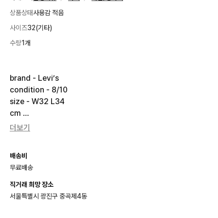
상품상태
사용감 적음
사이즈
32(기타)
수량
1개
brand - Levi’s 

condition - 8/10

size - W32 L34

cm 

총장 103

더보기
허리 46

밑위 31

배송비
허벅지 32

무료배송
밑단 22.5

직거래 희망 장소
fabric - cotton 100%

서울특별시 광진구 중곡제4동