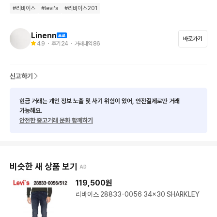
Made in China

#
리바이스
#
levi’s
#
리바이스201
신치백,서스펜더 버튼

전체적으로 미미한 사용감

Linenn
바로가기
4.9
・ 후기
24
・ 거래내역
86
-안전결제 바로 해주셔도 괜찮습니다.

-적당한 네고 제안 해주시면 받습니다.(일부 위탁 판매 상품 제외)

신고하기
-모든 상품 카드 수수료와 배송비 무료로 보내드리고 있습니다.

-상품 2개 이상 한번에 구매시 총 금액에서 10%할인해드립니다.
현금 거래는 개인 정보 노출 및 사기 위험이 있어, 안전결제로만 거래
2개 이상 구매시 미리 채팅주세요.

가능해요.
-우체국 택배로 배송합니다.

안전한 중고거래 문화 함께하기
-모든 상품 직거래도 가능합니다.

-중고 특성상 미처 발견하지 못한 미세한 하자가 있을 수 있습니
다. 양해 부탁드립니다.

-니트와 티셔츠류는 늘어남 방지를 위해 접어서 보관합니다.구김
비슷한 새 상품 보기
AD
이 있을 수 있으니 양해 바랍니다.

119,500
원
-교환/환불 X
리바이스 28833-0056 34x30 SHARKLEY