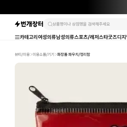
카테고리
여성의류
남성의류
스포츠/레저
스타굿즈
디지
뷰티/미용
미용소품/기기
화장품 파우치/정리함