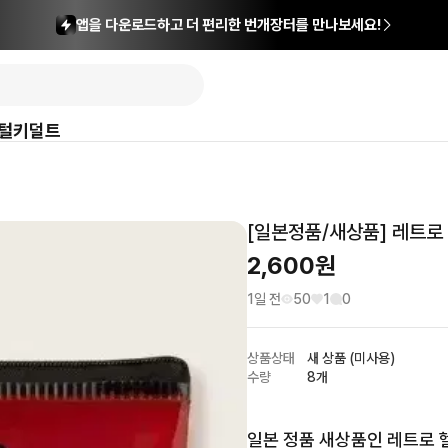
앱을 다운로드하고 더 편리한 번개장터를 만나보세요!
털
키덜트
[일본정품/새상품] 레트로
2,600
원
1일 전
50
1
0
상품상태
새 상품 (미사용)
수량
8개
일본 정품 새상품인 레트로 헬