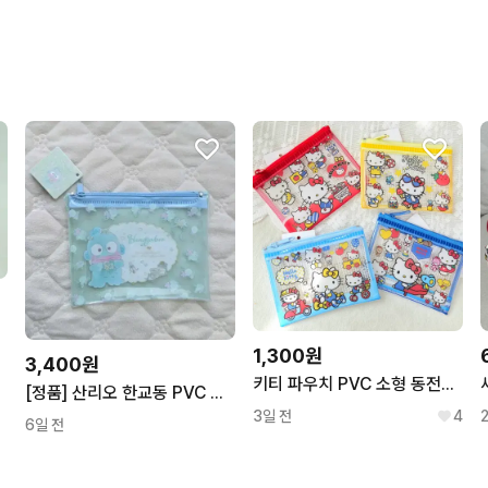
1,300원
3,400원
키티 파우치 PVC 소형 동전지갑
[정품] 산리오 한교동 PVC 파우치
3일 전
4
6일 전