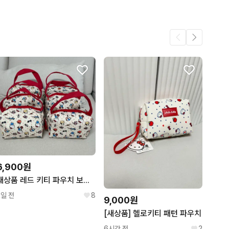
6,900원
새상품 레드 키티 파우치 보조가방
2일 전
8
9,000원
[새상품] 헬로키티 패턴 파우치
6시간 전
2