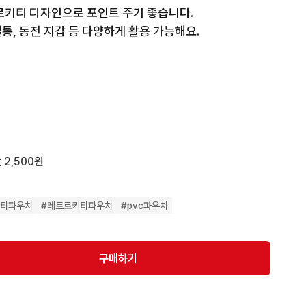
로키티 디자인으로 포인트 주기 좋습니다.

, 동전 지갑 등 다양하게 활용 가능해요. 

다면

시면 만들어드려요!

쿠마, 스누피 가능)

 2,500원
키티파우치
#
레트로키티파우치
#
pvc파우치
구매하기