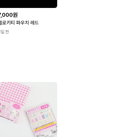
7,000원
헬로키티 파우치 레드
3일 전