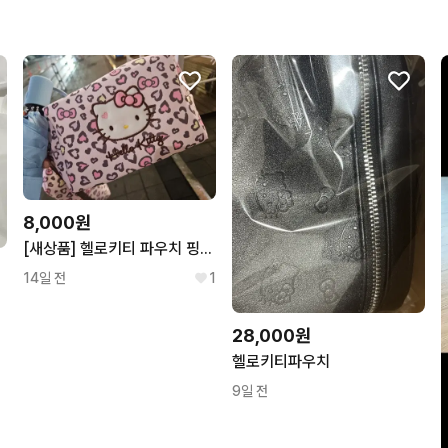
8,000원
[새상품] 헬로키티 파우치 핑크 레오파드
14일 전
1
28,000원
헬로키티파우치
9일 전