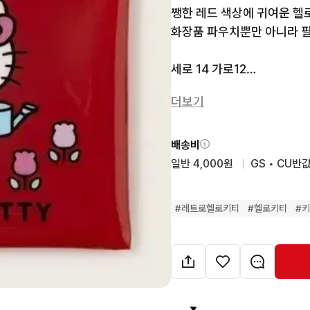
쨍한 레드 색상에 귀여운 헬
화장품 파우치뿐만 아니라 필통
세로 14 가로12

더보기
•정품 캐릭터 박스 좋아하신
금액/ 캐릭터 정해서 채팅주
(산리오, 짱구, 지브리, 리락
배송비
일반 4,000원
  |  
GS • CU반값
🍎감사합니다🍎
#
레트로헬로키티
#
헬로키티
#