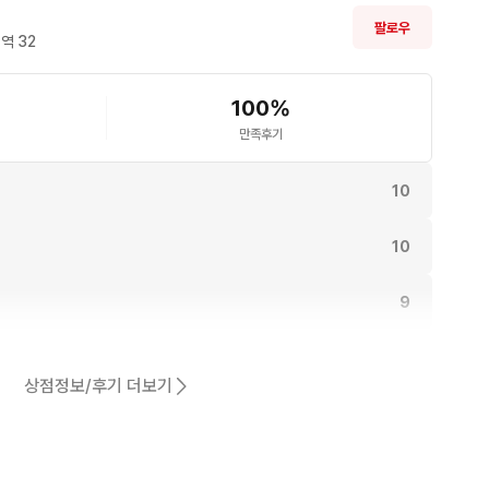
팔로우
역 
32
100
%
만족후기
10
10
9
9
상점정보/후기 더보기
동일해요.
8
어요.
8