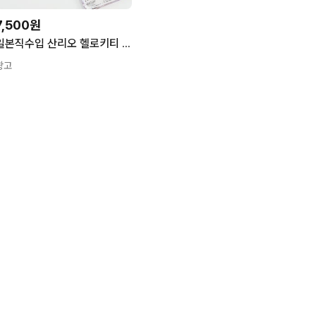
7,500원
일본직수입 산리오 헬로키티 나츠카시 레트로 가라케폰 y2k 아크릴 폴더폰 키링
광고