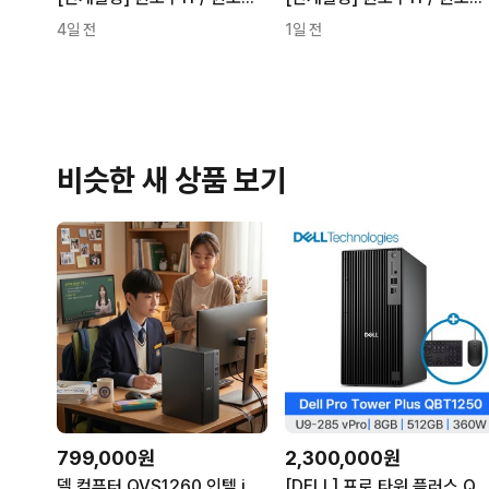
4일 전
1일 전
비슷한 새 상품 보기
799,000원
2,300,000원
델 컴퓨터 QVS1260 인텔 i3 슬림PC 데스크탑 본체 기업 학교 관공서 병원 모음전
[DELL] 프로 타워 플러스 QBT1250 (인텔 울트라9-285 vPro 8GB 512GB NVMe 윈도우11 프로 360W AS 3년) 사무 기업 데스크탑 PC 컴퓨터