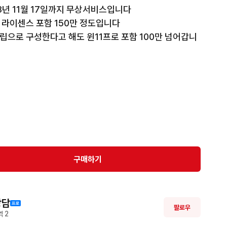
28년 11월 17일까지 무상서비스입니다

라이센스 포함 150만 정도입니다

으로 구성한다고 해도 윈11프로 포함 100만 넘어갑니
S 1250 풀 모델명이구요

뜯은 봉인테이프까지 그대로 신제품입니다.

 사진이구요, 판매하는건 미개봉 완전 신품 맞습니다



3년동안 출장 AS 가능합니다.

구매하기
235

상담
팔로우
 
2