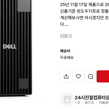
25년 11월 17일 제품으로 
신품기준 윈도우11프로 정품 
계산해보시면 아시겠지만 조립
다.

더보기
Dell Pro Slim Plus QB
납품 취소로 박스 포장도 안
배송비
개봉 사진 있는건 샘플 제품
무료배송
무상 방문 AS 3년 제품입니다
전문 기사님이 문제가 있으면 
시피유 인텔 15세대 울트라 5 
램 16기가 DDR5

24시친절컴퓨터
SSD 256GB NVME

0
・
후기 
0
・
거래내역