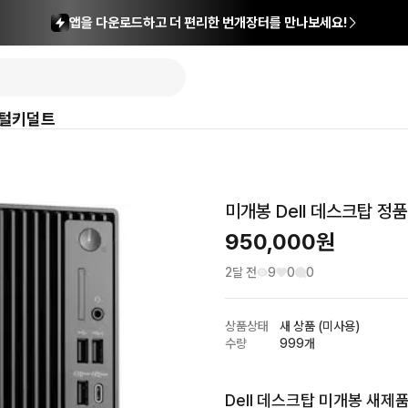
앱을 다운로드하고 더 편리한 번개장터를 만나보세요!
털
키덜트
미개봉 Dell 데스크탑 정품
950,000
원
2달 전
9
0
0
상품상태
새 상품 (미사용)
수량
999개
Dell 데스크탑 미개봉 새제