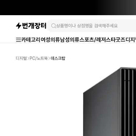
카테고리
여성의류
남성의류
스포츠/레저
스타굿즈
디지
디지털
PC/노트북
데스크탑