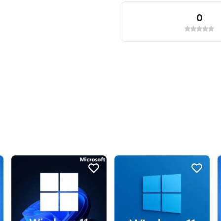
슬림형 본체구요, 

0
파워케이블, 전용키보드 및 
서울시내 배달해드립니다

아시는 분은 아시는 델 본체
은행이나 금융권등에서 사용
번톡주시면 빠르게 상담가능