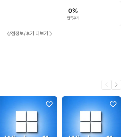
0
%
마우스 박스안에 동봉된 제품입니다.

만족후기
상점정보/후기 더보기
입니다

하는 본체로 안정성 보장된 제품입니다

합니다^^