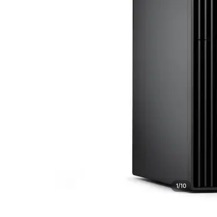
1
/
10