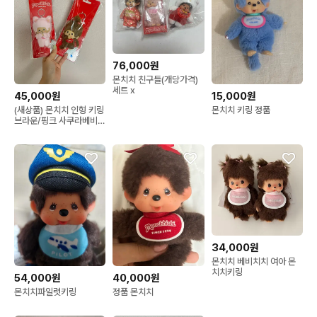
76,000원
몬치치 친구들(개당가격)
세트 x
45,000원
15,000원
(새상품) 몬치치 인형 키링
몬치치 키링 정품
브라운/핑크 사쿠라베비치
치 여아몬치치
34,000원
몬치치 베비치치 여아 몬
치치키링
54,000원
40,000원
몬치치파일럿키링
정품 몬치치