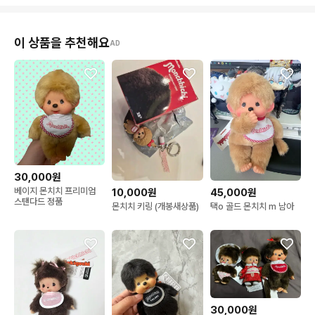
이 상품을 추천해요
AD
30,000원
베이지 몬치치 프리미엄
10,000원
45,000원
스탠다드 정품
몬치치 키링 (개봉새상품)
택o 골드 몬치치 m 남아
30,000원