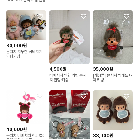
30,000원
몬치치 치무탄 베비치치
인형키링
4,500원
35,000원
베비치치 인형 키링 몬치
[새상품] 몬치치 빅헤드 여
치 인형 키링
아 키링
40,000원
33,000원
몬치치 베비치치 해피컬러