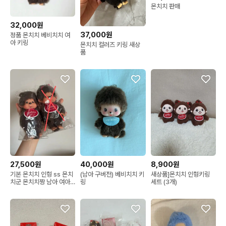
몬치치 판매
32,000원
37,000원
정품 몬치치 베비치치 여
아 키링
몬치치 컬러즈 키링 새상
품
27,500원
40,000원
8,900원
기본 몬치치 인형 ss 몬치
(남아 구버전) 베비치치 키
새상품]몬치치 인형키링
치군 몬치치짱 남아 여아
링
세트 (3개)
키링