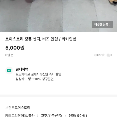
비슷한 상품
토이스토리 정품 앤디, 버즈 인형 / 쿼카인형
5,000
원
6일 전
69
0
0
결제혜택
토스페이로 결제시 5천원 즉시 할인
삼성카드 링크 10% 청구할인
브랜드
토이스토리
카테고리
유아동/출산
〉
교구/완구/인형
〉
인형(유아용)