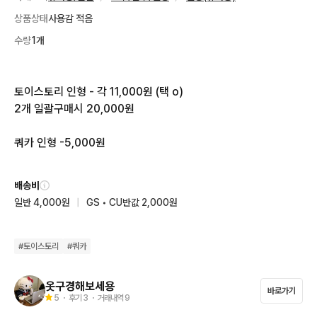
상품상태
사용감 적음
수량
1개
토이스토리 인형 - 각 11,000원 (택 o)

2개 일괄구매시 20,000원

쿼카 인형 -5,000원
배송비
일반 4,000원
|
GS • CU반값 2,000원
#
토이스토리
#
쿼카
옷구경해보세용
바로가기
5
・ 후기
3
・ 거래내역
9