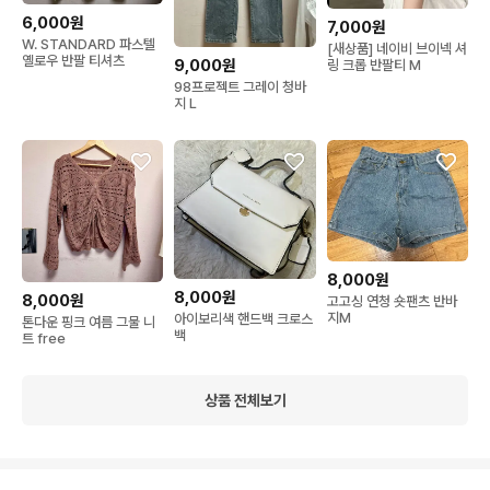
6,000원
7,000원
W. STANDARD 파스텔
[새상품] 네이비 브이넥 셔
옐로우 반팔 티셔츠
9,000원
링 크롭 반팔티 M
98프로젝트 그레이 청바
지 L
8,000원
8,000원
8,000원
고고싱 연청 숏팬츠 반바
지M
아이보리색 핸드백 크로스
톤다운 핑크 여름 그물 니
백
트 free
상품 전체보기