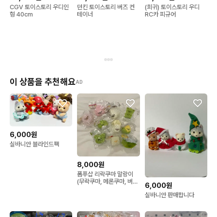
CGV 토이스토리 우디인
던킨 토이스토리 버즈 컨
(희귀) 토이스토리 우디
형 40cm
테이너
RC카 피규어
이 상품을 추천해요
AD
6,000원
실바니안 블라인드팩
8,000원
폼푸샵 리락쿠마 말랑이
(무락쿠마, 메론쿠마, 버섯
6,000원
쿠마, 바나나쿠마 등등)
실바니안 판매합니다