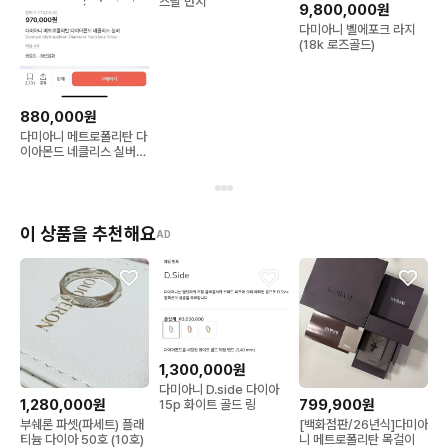
스탈 반지
9,800,000원
다미아니 벨에포크 라지
(18k 로즈골드)
880,000원
다미아니 메트로폴리탄 다
이아몬드 네클리스 실버
(새상품)
이 상품을 추천해요
AD
1,300,000원
다미아니 D.side 다이아
1,280,000원
799,900원
15p 화이트 골드 링
부쉐론 파셋(파세트) 플래
[백화점판/26년식]다미아
티늄 다이아 50호 (10호)
니 메트로폴리탄 목걸이