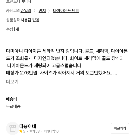
브랜드
다미아니
카테고리
쥬얼리
〉
반지
〉
다이아몬드 반지
상품상태
사용감 없음
수량
1개
다미아니 디아이콘 세라믹 반지 링입니다. 골드, 세라믹, 다이아몬
드가 조화롭게 디자인되었습니다. 화이트 세라믹에 골드 장식과
 다이아몬드가 세팅되어 고급스럽습니다. 

매장가 276만원. 사이즈가 작아져서 거의 보관만했어요. 

사이즈 10호정도 되는데 두께가 있어서 

더보기
9호 하시는분이 맞을꺼에요.

케이스만 있어 케어결제 하세요.
배송비
무료배송
따뽕이네
바로가기
5
・ 후기
58
・ 거래내역
10