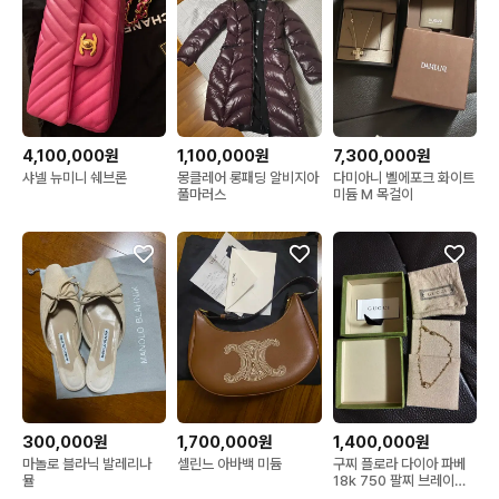
4,100,000원
1,100,000원
7,300,000원
샤넬 뉴미니 쉐브론
몽클레어 롱패딩 알비지아
다미아니 벨에포크 화이트
풀마러스
미듐 M 목걸이
300,000원
1,700,000원
1,400,000원
마놀로 블라닉 발레리나
셀린느 아바백 미듐
구찌 플로라 다이아 파베
뮬
18k 750 팔찌 브레이슬
릿