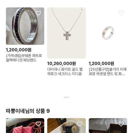
1,200,000원
(가격내림)부쉐론 콰트로
블랙에디션 웨딩밴드
10,260,000원
1,200,000원
다미아니 화이트 골드 벨
[25년풀구성]불가리 비제
에포크 네크리스 미디움
로원 에센셜 밴드 링 화이
트골드 반지 50
따뽕이네님의 상품 9