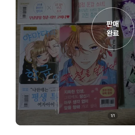
판매

완료
1
/
1