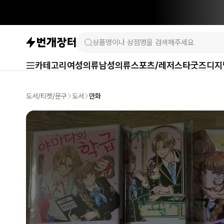
카테고리
여성의류
남성의류
스포츠/레저
스타굿즈
디지
도서/티켓/문구
도서
만화