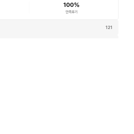
100
%
만족후기
121
동일해요.
113
112
107
상점정보/후기 더보기
91
어요.
81
17