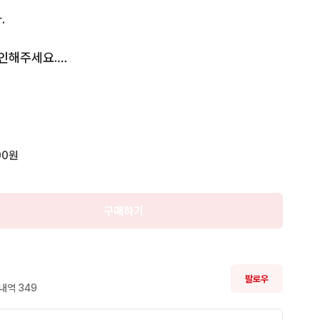


인해주세요.

제해주시면 됩니다.
00원
구매하기
팔로우
내역 
349