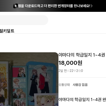
앱을 다운로드하고 더 편리한 번개장터를 만나보세요!
털
키덜트
야마다의 학급일지 1~4권
18,000
원
2달 전
22
2
0
상품상태
사용감 없음
야마다의 학급일지 1~4권 완