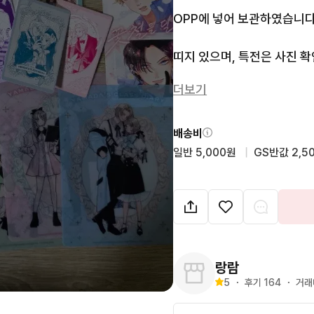
OPP에 넣어 보관하였습니다.
띠지 있으며, 특전은 사진 확
더보기
문의사항 없으시면 바로 결
배송비
일반 5,000원
  |  
GS반값 2,5
랑람
5
・
후기 
164
・
거래