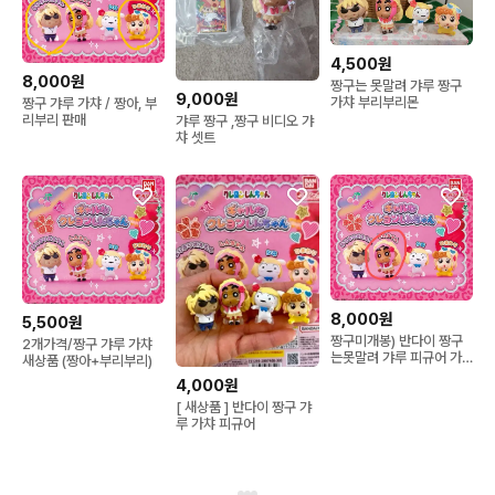
4,500원
8,000원
짱구는 못말려 갸루 짱구
9,000원
가챠 부리부리몬
짱구 갸루 가챠 / 짱아, 부
리부리 판매
갸루 짱구 ,짱구 비디오 갸
챠 셋트
8,000원
5,500원
짱구미개봉) 반다이 짱구
2개가격/짱구 갸루 가챠
는못말려 갸루 피규어 가
새상품 (짱아+부리부리)
샤폰 가챠
4,000원
[ 새상품 ] 반다이 짱구 갸
루 가챠 피규어