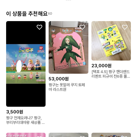
이 상품을 추천해요
AD
23,000원
[택포 4.5] 짱구 핸더랜드
리멘트 피규어 전6종 풀박
53,000원
스
짱구는 못말려 쿠지 토페
마 라스트원
3,500원
짱구 언제오려나7 짱구,
부리부리대마왕 새상품 판
매