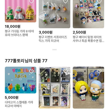
18,000원
짱구 기다림 가챠 8 타마
3,000원
2,500원
유라 브라더스 판매
짱구 리멘트 서프라이즈
짱구 베이비 탐정 라이트
믹스 가챠 피규어
사우나 흑곰 폭풍수면 랩
배틀 귀칼 미니언즈 가챠
모음
777톨토리님의 상품 77
5,000원
다마고치 스켈레톤 가챠
피규어 마메치