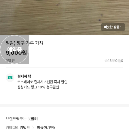
비슷한 상품
일괄) 짱구 갸루 가챠
예약중
9,000
원
2달 전
18
0
0
결제혜택
토스페이로 결제시 5천원 즉시 할인
삼성카드 링크 10% 청구할인
브랜드
짱구는 못말려
카테고리
키덜트
〉
피규어/인형