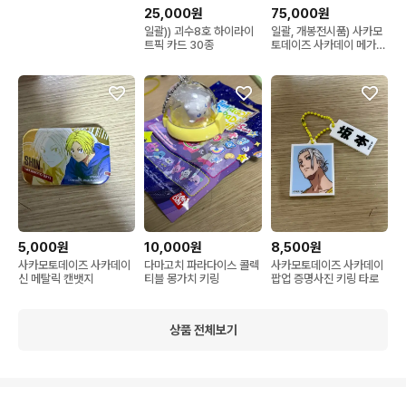
25,000원
75,000원
일괄)) 괴수8호 하이라이
일괄, 개봉전시품) 사카모
트픽 카드 30종
토데이즈 사카데이 메가하
우스 신 타로 룩업
5,000원
10,000원
8,500원
사카모토데이즈 사카데이
다마고치 파라다이스 콜렉
사카모토데이즈 사카데이
신 메탈릭 캔뱃지
티블 몽가치 키링
팝업 증명사진 키링 타로
상품 전체보기