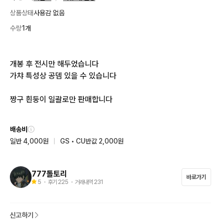
상품상태
사용감 없음
수량
1개
개봉 후 전시만 해두었습니다 

가챠 특성상 공뎀 있을 수 있습니다 

짱구 흰둥이 일괄로만 판매합니다
배송비
일반 4,000원
|
GS • CU반값 2,000원
777톨토리
바로가기
5
・ 후기
225
・ 거래내역
231
신고하기