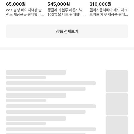
65,000원
545,000원
310,000원
cos 남성 베이지색상 슬
몽클레어 블루 라운드넥
앨리스올리비아 레드 체크
랙스 새상품급 판매합니
100%울 니트 판매합니
트위드 자켓 새상품 판매
다!
다!
합니다!
상품 전체보기