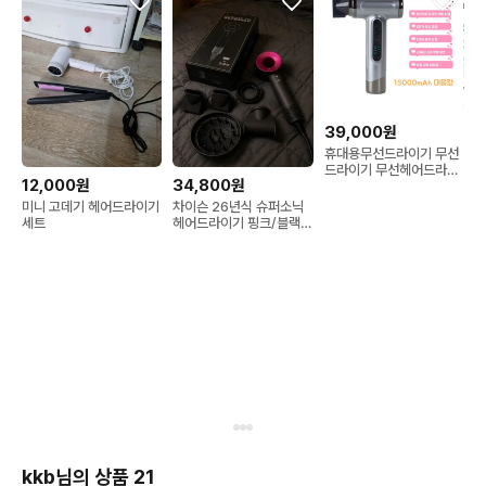
39,000원
휴대용무선드라이기 무선
드라이기 무선헤어드라이
12,000원
34,800원
기 무선드라이어 무선드라
이 USB 충전식 헤어드라
미니 고데기 헤어드라이기
차이슨 26년식 슈퍼소닉
이기 학생 기숙사
세트
헤어드라이기 핑크/블랙
새상품(미개봉)
kkb님의 상품 21