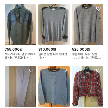
755,000원
310,000원
525,000원
보테가베네타 남성 100%
닐바렛 남성 니트 판매합
몽클레어 그레이 남성
울 니트 판매합니다!
니다!
100% 울 니트 판매합니
다!