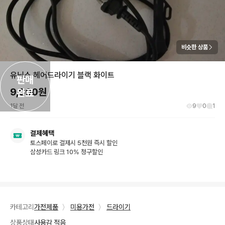
비슷한 상품
유닉스 헤어드라이기 블랙 화이트
판매

9,000
원
완료
1달 전
9
0
1
결제혜택
토스페이로 결제시 5천원 즉시 할인
삼성카드 링크 10% 청구할인
카테고리
가전제품
〉
미용가전
〉
드라이기
상품상태
사용감 적음