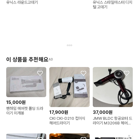
유닉스 라운드고데기
유닉스 스타일마스터 디지
털 고데기
이 상품을 추천해요
AD
15,000원
벤하임 에어젯 폴딩 드라
17,900원
37,000원
이기 미개봉
CKI CKI-D210 접이식
JMW BLDC 항공모터 드
헤어드라이기
라이기 M3206B 헤어드
라이기