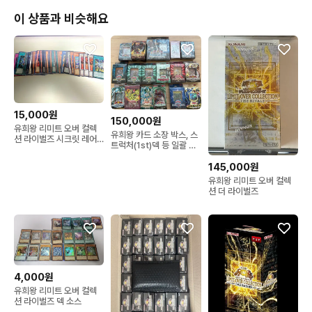
이 상품과 비슷해요
15,000원
150,000원
유희왕 리미트 오버 컬렉
유희왕 카드 소장 박스, 스
션 라이벌즈 시크릿 레어
트럭처(1st)덱 등 일괄 판
약 60장 일괄
매
145,000원
유희왕 리미트 오버 컬렉
션 더 라이벌즈
4,000원
유희왕 리미트 오버 컬렉
션 라이벌즈 덱 소스