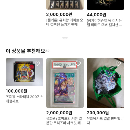
2,000,000원
44,000원
[풀카톤] 유희왕 리미트 오
(정가이하)유희왕 러시듀
버 컬렉션 풀카톤 판매
얼 리미트 오버 컬렉션 더
히어로즈 한글판 미개봉 1
박스
이 상품을 추천해요
AD
100,000원
유희왕 스타터덱 2007 스
페셜세트
2,000,000원
200,000원
유희왕) 흑마도의 커튼 일
유희왕카드 일괄 판매합니
본판 프리즈마 시크릿 레
다
어 PSA10 팝니다.