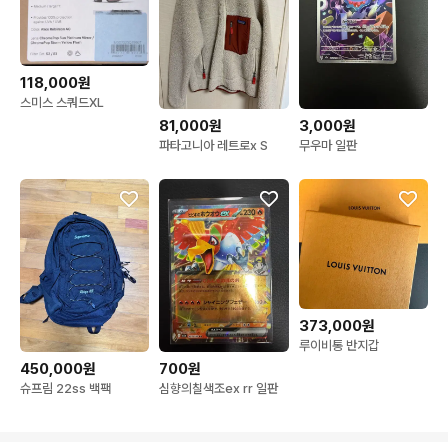
118,000원
스미스 스쿼드XL
81,000원
3,000원
파타고니아 레트로x S
무우마 일판
373,000원
루이비통 반지갑
450,000원
700원
슈프림 22ss 백팩
심향의칠색조ex rr 일판