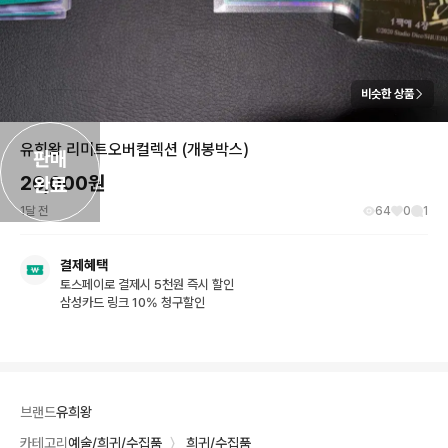
비슷한 상품
유희왕 리미트오버컬렉션 (개봉박스)
판매

26,000
원
완료
1달 전
64
0
1
결제혜택
토스페이로 결제시 5천원 즉시 할인
삼성카드 링크 10% 청구할인
브랜드
유희왕
카테고리
예술/희귀/수집품
〉
희귀/수집품