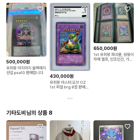
650,000원
1st 유희왕 파괴륜, 쌍둥이
자매 엘프, 인조인간, 가면,
500,000원
야타 까마귀 일괄
유희왕 마지마지 블랙매지
션걸 psa10 판매합니다
430,000원
유희왕 마스터 오브 OZ
1st 퍼얼 brg 8점 판매합
니다!
기타도비님의 상품 8