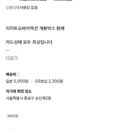
상품상태
사용감 없음
리미트오버커렉션 개봉박스 판매

카드상태 모두 최상입니다

성성의 마술사-아스트로크래프 매지션

더보기
아이: 피 마스카레나

배송비
나머지 개봉 카드들 다 같이해서 판매합니다

일반 5,000원
|
GS반값 2,300원
일괄
직거래 희망 장소
서울특별시 종로구 숭인제2동
#
유희왕