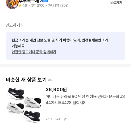
후루룩구제2
바로가기
의류,가방,신발등 매일 업데이트됩니다.

4.9
・ 후기
2100
・ 거래내역
7308
택배비는 4000원 입니다 제주는 6000원 입니다
신고하기
현금 거래는 개인 정보 노출 및 사기 위험이 있어, 안전결제로만 거래
가능해요.
안전한 중고거래 문화 함께하기
비슷한 새 상품 보기
AD
36,900
원
아디다스 듀라모 RC 남성 여성용 런닝화 운동화 JS
4429 JS4428 갤럭시8
위드미8143 ・
광고