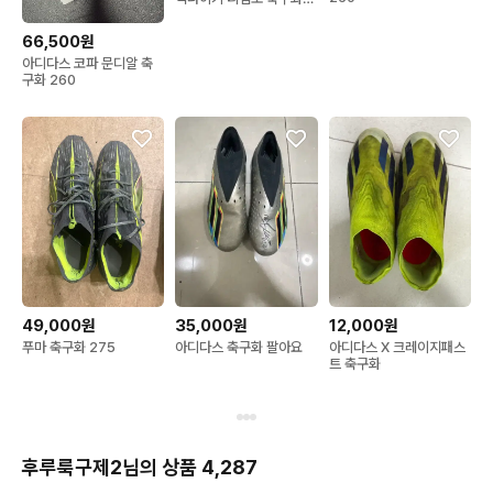
275mm
66,500원
아디다스 코파 문디알 축
구화 260
49,000원
35,000원
12,000원
푸마 축구화 275
아디다스 축구화 팔아요
아디다스 X 크레이지패스
트 축구화
후루룩구제2님의 상품 4,287