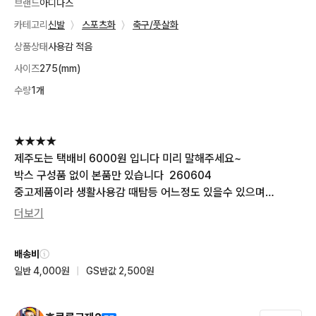
브랜드
아디다스
카테고리
신발
〉
스포츠화
〉
축구/풋살화
상품상태
사용감 적음
사이즈
275(mm)
수량
1개
★★★★

제주도는 택배비 6000원 입니다 미리 말해주세요~ 

박스 구성품 없이 본품만 있습니다  260604

중고제품이라 생활사용감 때탐등 어느정도 있을수 있으며

하자는 아닙니다 하자외 반품불가합니다 신중히 고민하시고 구매
더보기
 부탁드려요

----------------------------------------------

배송비
운전중에는 답변이 지연될수있습니다 너그러운 마음으로 기다려
일반 4,000원
|
GS반값 2,500원
 주시면 톡드릴께요 이해부탁드립니다.

중고전문 판매자입니다. 

후루룩구제2 검색하시면 
