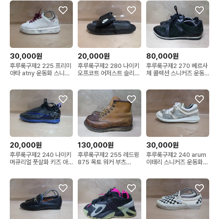
30,000원
20,000원
80,000원
후루룩구제2 225 프리미
후루룩구제2 280 나이키
후루룩구제2 270 베르사
아타 atny 운동화 스니커
오프코트 어저스트 슬리퍼
체 콜렉션 스니커즈 운동
즈 260726
블랙 260726
화 260726
20,000원
130,000원
30,000원
후루룩구제2 240 나이키
후루룩구제2 255 레드윙
후루룩구제2 240 arum
머큐리얼 풋살화 키즈 아
875 목토 워커 부츠
이태리 스니커즈 운동화
동화 주니어260726
260726
260726