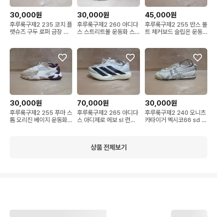
30,000원
30,000원
45,000원
후루룩구제2 235 코치 플
후루룩구제2 260 아디다
후루룩구제2 255 반스 볼
랫슈즈 구두 로퍼 금장 블
스 스트리트볼 운동화 스
트 체커보드 슬립온 운동
랙 260726
니커즈260726
화 260726
30,000원
70,000원
30,000원
후루룩구제2 255 푸마 스
후루룩구제2 265 아디다
후루룩구제2 240 오니츠
톰 오리진 베이지 운동화
스 아디제로 에보 sl 런닝
카타이거 멕시코66 sd 화
260726
화 운동화 260276
이트 운동화 260726
상품 전체보기