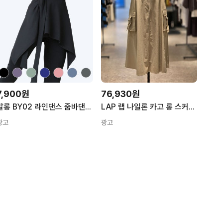
7,900원
76,930원
발롱 BY02 라인댄스 줌바댄스 발레스커트 폴댄스 힙스카프 랩스커트
LAP 랩 나일론 카고 롱 스커트 AS2WS463
광고
광고