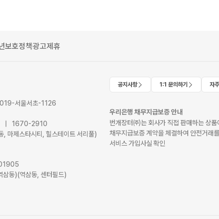
년보호정책
광고제휴
공지사항
1:1 문의하기
자주
2019-서울서초-1126
우리은행 채무지급보증 안내
번개장터㈜는 회사가 직접 판매하는 상품에
41 | 1670-2910
채무지급보증 계약을 체결하여 안전거래를
서초동, 마제스타시티, 힐스테이트 서리풀)
서비스 가입사실 확인
01905
역삼동)(역삼동, 센터필드)