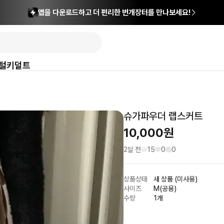
앱을 다운로드하고 더 편리한 번개장터를 만나보세요!
털
키덜트
슈가파우더 랩스커트
10,000
원
2달 전
15
0
0
상품상태
새 상품 (미사용)
사이즈
M(공용)
수량
1개