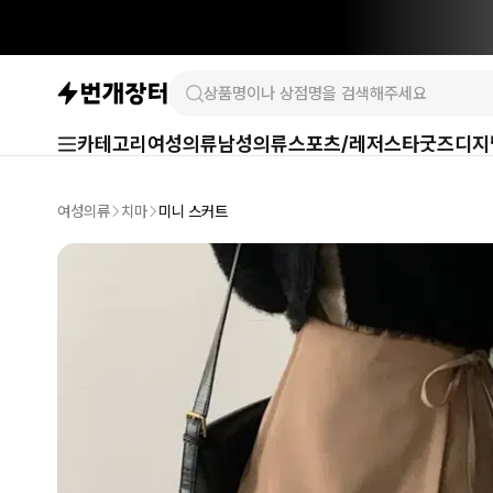
카테고리
여성의류
남성의류
스포츠/레저
스타굿즈
디지
여성의류
치마
미니 스커트