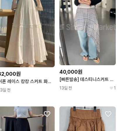
40,000원
32,000원
[빠른발송] 데스티니스커트 체크 랩 레이어드 언발 쉬폰
쉬폰 레이스 캉캉 스커트 화이트
13일 전
1
13일 전