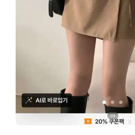
1
/
4