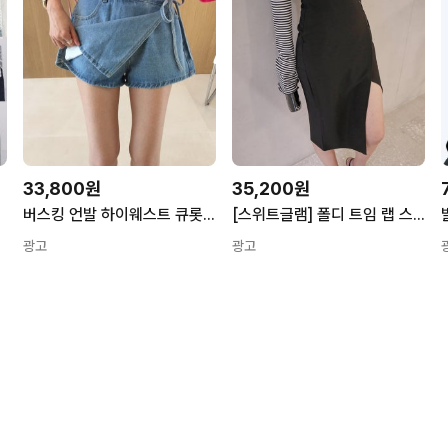
33,800원
35,200원
버스킹 언발 하이웨스트 큐롯 청 데님 랩 치마반바지 (3color)
[스위트글램] 폴디 트임 랩 스커트
광고
광고