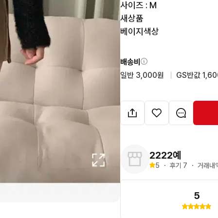
사이즈 : M 

새상품 

베이지색상
배송비
일반 3,000원
  |  
GS반값 1,6
2222예
5
・
후기 
7
・
거래내역
5