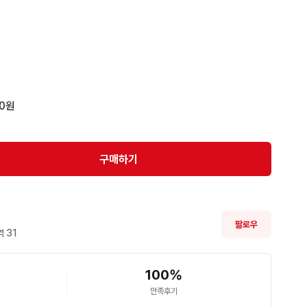
00원
구매하기
팔로우
 
31
100
%
만족후기