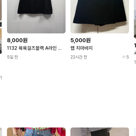
8,000원
5,000원
1132 육육걸즈블랙 A라인 랩 미니스커트
랩 치마바지
5일 전
22시간 전
5
1