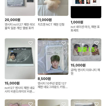
20,000원
11,000원
1,000원
엔시티 nct127 재현 러브
치즈잰 NCT 재현 인형
nct 네이션 마크, 재현 포
홀릭 일본 개인 앨범 포카
토세트
15,000원
급처) 엔시티 더유니티 재
현
8,500원
15,000원
엔시티 10주년 팝업 127
재현 네오그라운드 키링
nct127 엔시티 재현 네오
포카 트레카
시티 비욘드라이브 비욘라
티켓 포카 포토카드