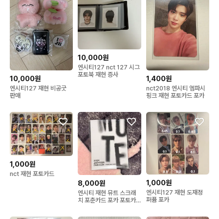
10,000원
엔시티127 nct 127 시그
포토북 재현 증사
10,000원
1,400원
엔시티127 재현 비공굿
nct2018 엔시티 엠파시
판매
핑크 재현 포토카드 포카
1,000원
nct 재현 포토카드
1,000원
8,000원
엔시티127 재현 도재정
엔시티 재현 뮤트 스크래
퍼퓸 포카
치 포춘카드 포카 포토카
드 정재현 nct 127