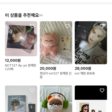
이 상품을 추천해요
AD
12,000원
NCT127 Ay-yo 정재현
20,000원
28,000원
디지팩
잰냥이 nct127 정재현 인
nct 재현 포토북
형