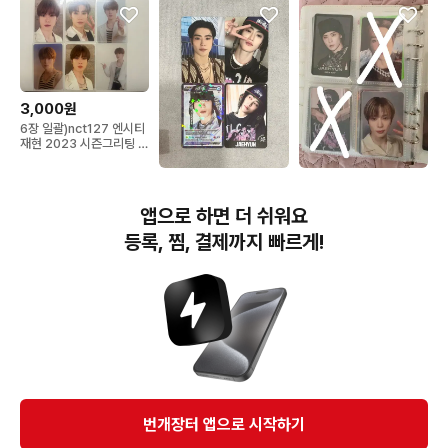
3,000원
6장 일괄)nct127 엔시티
재현 2023 시즌그리팅 포
토카드 포카
13,500원
5,000원
엔시티127 재현 포카 미
재현 포카 판매
앱으로 하면 더 쉬워요
공포 앨포 세트
등록, 찜, 결제까지 빠르게!
번개장터(주) 사업자정보, 이용약관 및 기타 법적고지
번개장터㈜는 통신판매중개자이며, 통신판매의 당사자가 아닙니다. 전자상거래 등에서의
소비자보호에 관한 법률 등 관련 법령 및 번개장터㈜의 약관에 따라 상품, 상품정보, 거래에 관한 책임은
개별 판매자에게 귀속하고, 번개장터㈜는 원칙적으로 회원간 거래에 대하여 책임을 지지 않습니다.
다만, 번개장터㈜가 직접 판매하는 상품에 대한 책임은 번개장터㈜에게 귀속합니다.
Ⓒ Bungaejangter Inc. all rights reserved.
번개장터 앱으로 시작하기