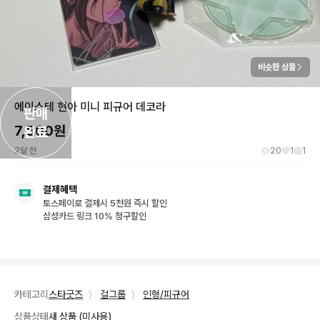
비슷한 상품
에이스테 현아 미니 피규어 데코라
판매

7,500
원
완료
2달 전
20
1
1
결제혜택
토스페이로 결제시 5천원 즉시 할인
삼성카드 링크 10% 청구할인
카테고리
스타굿즈
〉
걸그룹
〉
인형/피규어
상품상태
새 상품 (미사용)