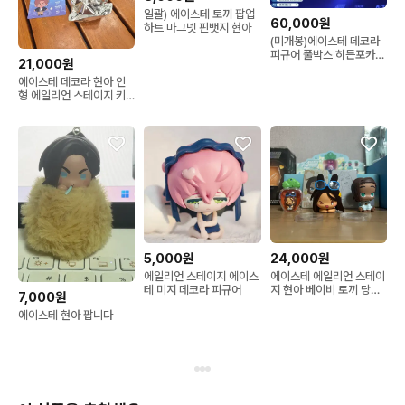
일괄) 에이스테 토끼 팝업
60,000원
하트 마그넷 핀뱃지 현아
(미개봉)에이스테 데코라
피규어 풀박스 히든포카
21,000원
특전포함
에이스테 데코라 현아 인
형 에일리언 스테이지 키
링 굿즈
5,000원
24,000원
에일리언 스테이지 에이스
에이스테 에일리언 스테이
테 미지 데코라 피규어
지 현아 베이비 토끼 당근
7,000원
피규어 일괄
에이스테 현아 팝니다