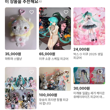
이 상품을 추천해요
AD
24,000원
35,000원
65,000원
박스 O 미쿠 2025 생일
피규어
하투하 스텔냥
미쿠 소광 스케일 피규어
30,000원
미개봉 일괄)) 세가 케이온
100,000원
유메미라이즈 피규어 아즈
장송의 프리렌 힘멜 피규
사/유이
어 팝니다