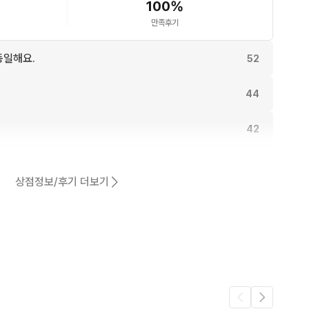
100
%
만족후기
동일해요.
52
44
42
41
상점정보/후기 더보기
40
어요.
36
9
.
6