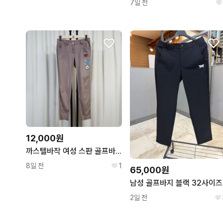
7일 전
12,000원
까스텔바작 여성 스판 골프바지 28추천 오일장
8일 전
1
65,000원
남성 골프바지 블랙 32사이즈
2일 전