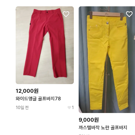
12,000원
와이드앵글 골프바지78
10일 전
1
9,000원
까스텔바작 노란 골프바지