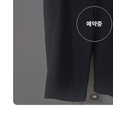
예약중
1
/
6