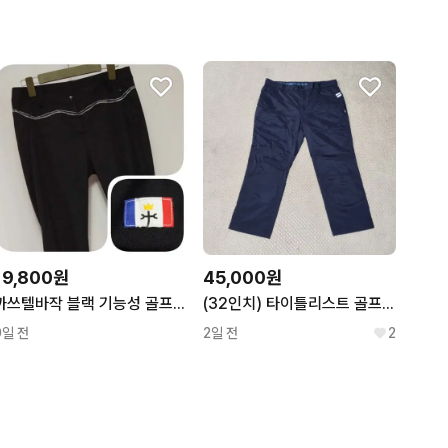
19,800원
45,000원
까쓰텔바작 블랙 기능성 골프팬츠 허리70
(32인치) 타이틀리스트 골프 바지 블랙
9일 전
2일 전
2