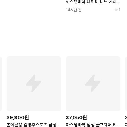
까스텔바작 네이비 니트 카라티 XXL
14시간 전
1
39,900원
37,050원
봄여름용 김영주스포츠 남성 일자핏 골프 팬츠 MP8083
까스텔바작 남성 골프웨어 BGFMPT305 "초특가" 스판성과 속건이 좋은 골프 데일리 바지