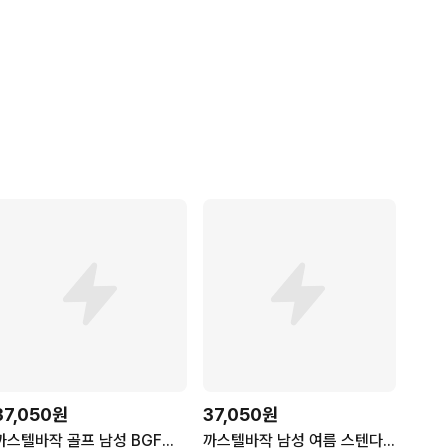
37,050원
37,050원
까스텔바작 골프 남성 BGFMPT305 "초특가" 스판성과 속건이 좋은 골프 데일리 바지
까스텔바작 남성 여름 스텐다드 팬츠BGFMPT305_US