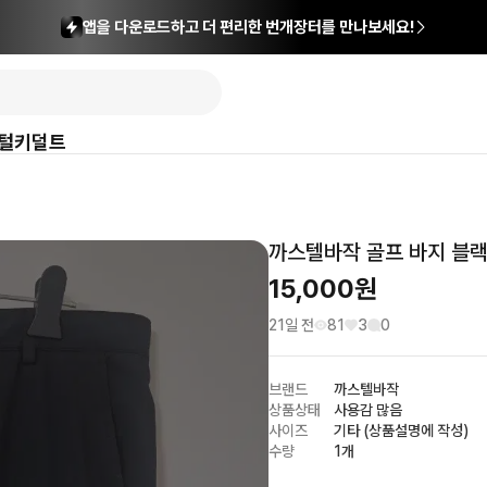
앱을 다운로드하고 더 편리한 번개장터를 만나보세요!
털
키덜트
까스텔바작 골프 바지 블랙
15,000
원
21일 전
81
3
0
브랜드
까스텔바작
상품상태
사용감 많음
사이즈
기타 (상품설명에 작성)
수량
1개