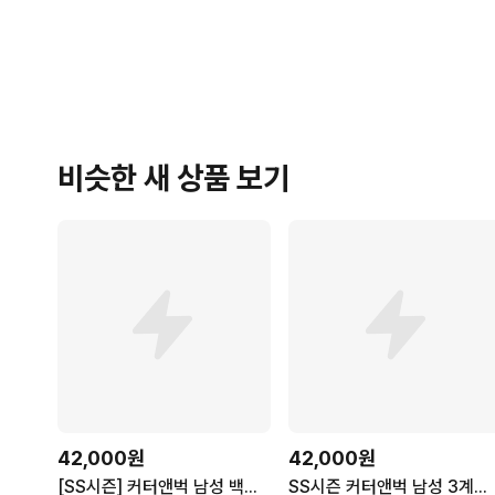
비슷한 새 상품 보기
42,000원
42,000원
[SS시즌] 커터앤벅 남성 백밴딩 스판 간절기 골프팬츠 CBMPT51911
SS시즌 커터앤벅 남성 3계절 사방스판 와펜 골프팬츠 CBMPT34691