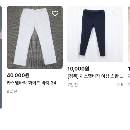
꼭 필요한 문의만 해요.
번개페이를 잘 받아줘요.
10,000원
40,000원
[정품] 까스텔바작 여성 스판 골프 바지 팬츠 (79) 상상샵
카스텔바작 화이트 바지 34
7일 전
5
9일 전