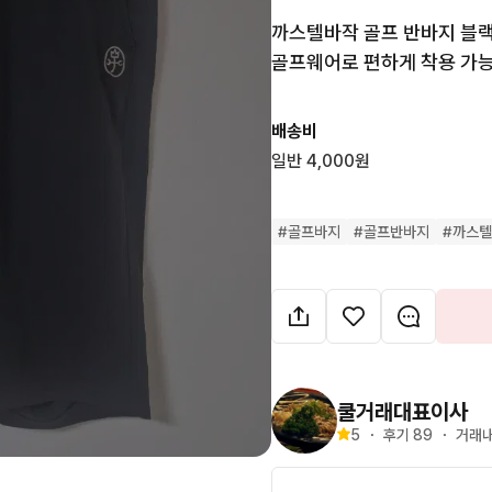
까스텔바작 골프 반바지 블랙
골프웨어로 편하게 착용 가능
배송비
일반 4,000원
#
골프바지
#
골프반바지
#
까스
쿨거래대표이사
5
・
후기 
89
・
거래내