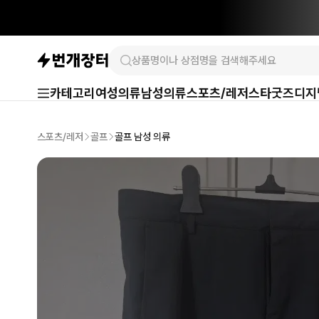
카테고리
여성의류
남성의류
스포츠/레저
스타굿즈
디지
스포츠/레저
골프
골프 남성 의류