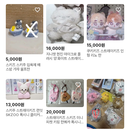
15,000원
16,000원
쿠키키즈 스트레이키즈 인
지니렛 현진 마이크로 플
형 리노 한
러시 양 화이트 스트레이
5,000원
키즈 스키즈 스키주 런잇
스키즈 스키주 입욕제 배
스밤 가챠 울프찬
13,000원
스키주 스트레이키즈 런잇
20,000원
SKZOO 폭시니 클리커
스트레이키즈 스키즈 미니
키링 원가이하
피켓 키링 한쿼카 폭시니
돼끼 런잇 콘서트 엠디 미