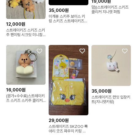
19,000원
덤))스트레이키즈 스키즈
35,000원
클리커 지니렛 퍼핌
미개봉 스키주 보이스 키
링 스키즈 스트레이키즈
12,000원
퍼피엠
스트레이키즈 스키즈 스키
주 팬미팅 시크릿 미니참
한쿼카뽁아리퍼핌폭시니
16,000원
35,000원
(원가+수수료)스트레이키
스트레이키즈 런잇 입장키
즈 스키즈 스키주 클리커
트(지니렛키링)
클릭커 한 한쿼카
29,000원
스트레이키즈 SKZOO 뽁
아리 굿즈 파우치 키링 세
트