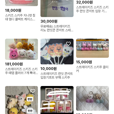
32,000원
스트레이키즈 스키즈 스키
18,000원
주 런잇 콘서트 입장 기프
트 폼폼키링+부채
스키즈 스키주 지니렛 침
대 엠디 콜렉트 케이스
30,000원
SKZOO PLUSH
무료배송) 스트레이키즈
COLLECT CASE
리노 런잇콘 콘서트 스테
이존 키링 스키주 폼폼키
링 리빗
15,000원
181,000원
스트레이키즈 스키주 클리
10,000원
스트레이키즈 스키즈 스키
커
주 태엽 플러쉬 7개 뽁아
스트레이키즈 런잇 콘서트
리 지니렛 돼끼
입장기프트 부채 스키주