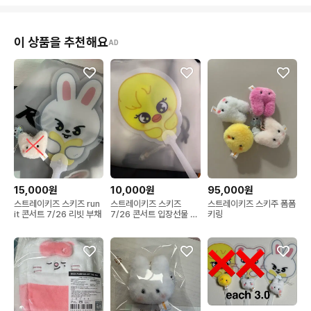
이 상품을 추천해요
AD
15,000원
10,000원
95,000원
스트레이키즈 스키즈 run
스트레이키즈 스키즈
스트레이키즈 스키주 폼폼
it 콘서트 7/26 리빗 부채
7/26 콘서트 입장선물 뽁
키링
아리 부채 straykids
concert run it