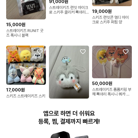
91,000원
스트레이키즈 런잇 마이크
19,000원
로 스키주 클리커 뽁아리
필릭스 포카 일괄
스키즈 런잇콘 엠디 마이
크로 스키주 퍼핌 양
15,000원
스트레이키즈 RUNIT 굿
즈 폭시니 블랙
50,000원
스트레이키즈 폼폼키링 부
17,000원
채 뽁아리 폭시니 쿼카 일
스키즈 스트레이키즈 스키
괄
주 시크릿 태엽 윈드업 클
30,000원
리커 울프찬 뽁아리 폭시
니
스트레이키즈 스키즈 스키
앱으로 하면 더 쉬워요
주 입장 기프트 선물 폼폼
키링 울프찬
등록, 찜, 결제까지 빠르게!