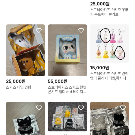
개봉 미니 우치와
25,000원
스트레이키즈 스키주 우푸
피 주토피아 콜라보
15,000원
스트레이키즈 스키즈 런잇
엠디 클리커 리빗,폭시니
25,000원
55,000원
스키즈 태엽 인형
스트레이키즈 스키즈 런잇
콘서트 엠디 md 테이지
tasy 오리지널 미개봉 포
카 포함