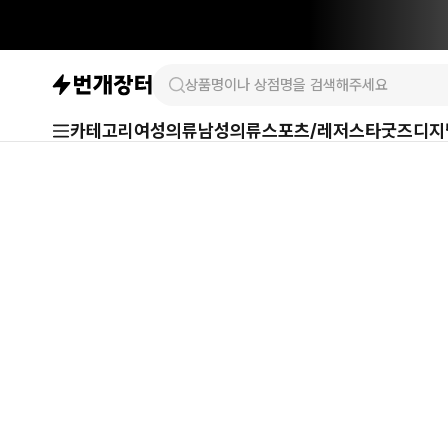
카테고리
여성의류
남성의류
스포츠/레저
스타굿즈
디지