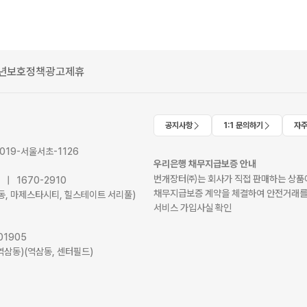
년보호정책
광고제휴
공지사항
1:1 문의하기
자주
2019-서울서초-1126
우리은행 채무지급보증 안내
번개장터㈜는 회사가 직접 판매하는 상품에
41 | 1670-2910
채무지급보증 계약을 체결하여 안전거래를
서초동, 마제스타시티, 힐스테이트 서리풀)
서비스 가입사실 확인
01905
역삼동)(역삼동, 센터필드)