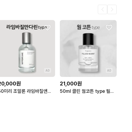
AD
AD
20,000원
21,000원
50미리 조말론 라임바질앤만다린 type 마이퍼퓸 재현향스프레이
50ml 클린 웜코튼 type 필드센트 재현향스프레이