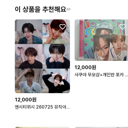
이 상품을 추천해요
AD
12,000원
사쿠야 무모샵+개인반 포카 맞춰드려요~ 엔시티 위시 보밋걸 요이돈 nct
12,000원
엔시티위시 260725 뮤직아트 미공포