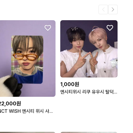
1,000원
엔시티위시 리쿠 유우시 탈덕처분 받아요
22,000원
NCT WISH 엔시티 위시 사쿠야 요이동 일본 앨범 안경 포카 요이돈