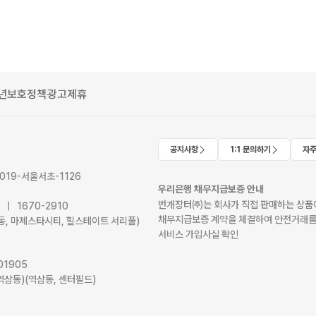
년보호정책
광고제휴
공지사항
1:1 문의하기
자주
2019-서울서초-1126
우리은행 채무지급보증 안내
번개장터㈜는 회사가 직접 판매하는 상품에
41 | 1670-2910
채무지급보증 계약을 체결하여 안전거래를
서초동, 마제스타시티, 힐스테이트 서리풀)
서비스 가입사실 확인
01905
역삼동)(역삼동, 센터필드)