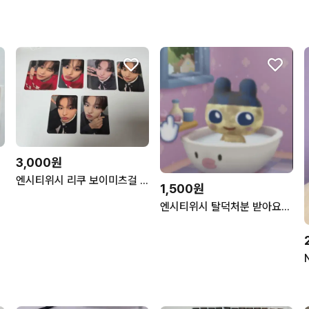
3,000원
 wish
엔시티위시 리쿠 보이미츠걸 요이동 포카
1,500원
엔시티위시 탈덕처분 받아요ㅠㅠㅠ