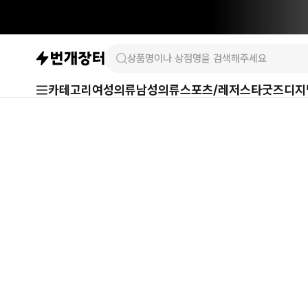
카테고리
여성의류
남성의류
스포츠/레저
스타굿즈
디지