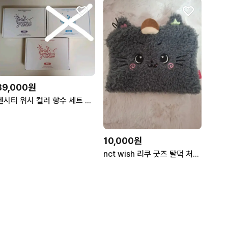
39,000원
엔시티 위시 컬러 향수 세트 시온 & 리쿠 & 유우시 버전
10,000원
nct wish 리쿠 굿즈 탈덕 처분(시세보다 낮고 물건 많아요!) 가격내림