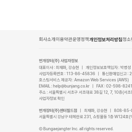
회사소개
이용약관
운영정책
청소
개인정보처리방침
번개장터(주) 사업자정보
대표이사 : 최재화, 강승현 | 개인정보보호책임자 : 박병성
사업자등록번호 : 113-86-45836 | 통신판매업신고 : 
호스팅서비스 제공자 : Amazon Web Services (AWS)
EMAIL : help@bunjang.co.kr | FAX : 02-598-82
주소 : 서울특별시 서초구 서초대로 38길 12, 7, 10층(
사업자정보 확인
번개장터(주)센터필드점
| 최재화, 강승현 | 808-85-
서울특별시 강남구 테헤란로 231, 쇼핑몰동 1층 W124호(
Ⓒ Bungaejangter Inc. all rights reserved.