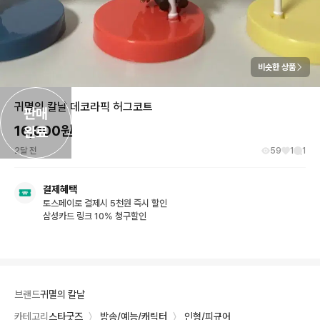
비슷한 상품
귀멸의 칼날 데코라픽 허그코트
판매

16,000
원
완료
2달 전
59
1
1
결제혜택
토스페이로 결제시 5천원 즉시 할인
삼성카드 링크 10% 청구할인
브랜드
귀멸의 칼날
카테고리
스타굿즈
〉
방송/예능/캐릭터
〉
인형/피규어