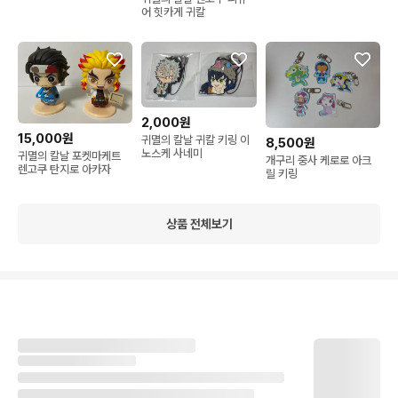
어 힛카게 귀칼
2,000원
15,000원
귀멸의 칼날 귀칼 키링 이
8,500원
노스케 사네미
귀멸의 칼날 포켓마케트
개구리 중사 케로로 아크
렌고쿠 탄지로 아카자
릴 키링
상품 전체보기