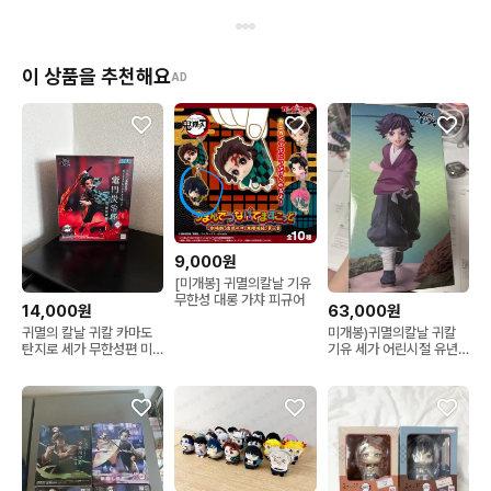
이.미츠리.교메이
이 상품을 추천해요
AD
9,000원
[미개봉] 귀멸의칼날 기유
무한성 대롱 가챠 피규어
14,000원
63,000원
귀멸의 칼날 귀칼 카마도
미개봉)귀멸의칼날 귀칼
탄지로 세가 무한성편 미
기유 세가 어린시절 유년
개봉 피규어 판매
시절 피규어