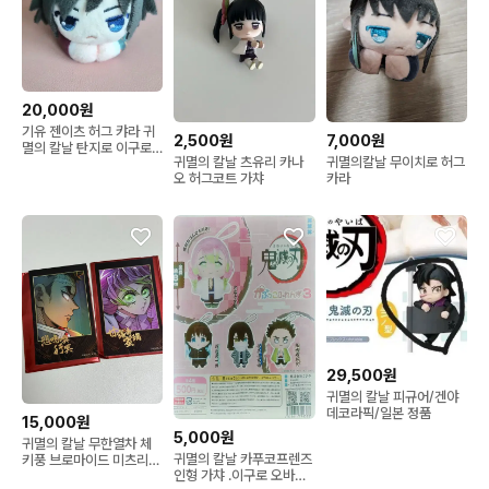
20,000원
기유 젠이츠 허그 캬라 귀
2,500원
7,000원
멸의 칼날 탄지로 이구로
귀멸의 칼날 츠유리 카나
귀멸의칼날 무이치로 허그
사네미 카나오 카나에 시
오 허그코트 가챠
카라
노부
29,500원
귀멸의 칼날 피규어/겐야
데코라픽/일본 정품
15,000원
5,000원
귀멸의 칼날 무한열차 체
귀멸의 칼날 카푸코프렌즈
키풍 브로마이드 미츠리
인형 가챠 .이구로 오바나
교메이 일괄