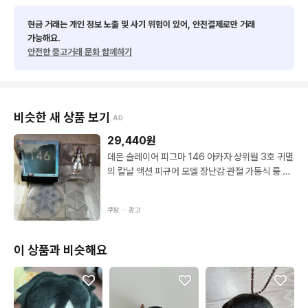
현금 거래는 개인 정보 노출 및 사기 위험이 있어, 안전결제로만 거래
가능해요.
안전한 중고거래 문화 함께하기
비슷한 새 상품 보기
AD
29,440
원
데몬 슬레이어 피그마 146 아카자 상위월 3호 귀멸
의 칼날 액션 피규어 모델 장난감 관절 가동식 룸 데
코 01 with Box
쿠팡 ・
광고
이 상품과 비슷해요