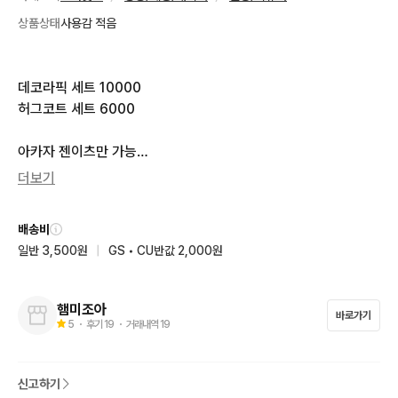
상품상태
사용감 적음
데코라픽 세트 10000

허그코트 세트 6000

아카자 젠이츠만 가능

렌고쿠만은 불가능

더보기
개당 3500

개별 구매 시 반택필요하면 미리 말씀해주세요
배송비
일반 3,500원
|
GS • CU반값 2,000원
햄미조아
바로가기
5
・ 후기
19
・ 거래내역
19
신고하기