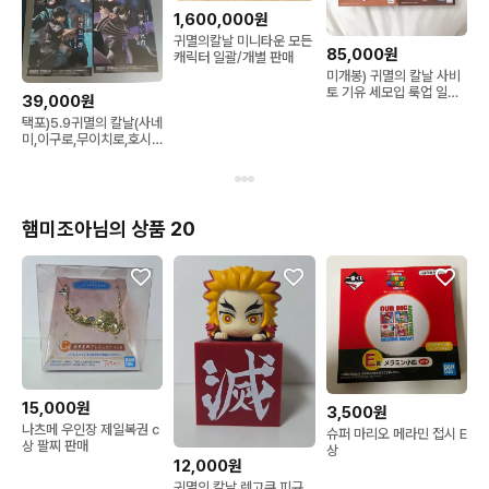
1,600,000원
귀멸의칼날 미니타운 모든
85,000원
캐릭터 일괄/개별 판매
미개봉) 귀멸의 칼날 사비
토 기유 세모입 룩업 일괄
39,000원
판매
택포)5.9귀멸의 칼날(사네
미,이구로,무이치로,호시
노)세가 루미나스타 피규
어 4종 일괄
햄미조아님의 상품 20
15,000원
3,500원
나츠메 우인장 제일복권 c
슈퍼 마리오 메라민 접시 E
상 팔찌 판매
상
12,000원
귀멸의 칼날 렌고쿠 피규