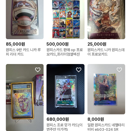
85,000원
500,000원
25,000원
원피스 9탄 카드 니카 루
원피스카드 판매 op 프로
원피스카드 니카 원피스데
피 리더 카드
모카드,프리미엄셀렉션
이 프로모카드
680,000원
8,000원
원피스 조로 망가 카드(이
일판 원피스카드 네펠타리
번주만 이가격)
비비 eb03-024 SR