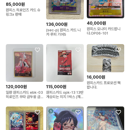
85,000원
원피스 히로인즈 카드 슈
링크x 판매
40,000원
136,000원
원피스 오나미 카드팝니
(sec-p) 원피스 카드 니
다.OP06-101
카 루피 기어5
16,000원
원피스카드 프로모션 팩
120,000원
115,000원
팝니다.
일판 원피스카드 ebk-03
원피스카드 opk-13 13탄
히로인즈 우타 금두웅 금
계승되는 의지 1박스 (재고
둥
6박스) 슈링크 O