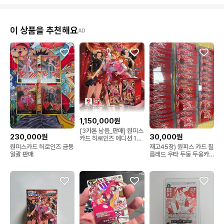
이 상품을 추천해요
AD
1,150,000원
[3카톤 남음_판매] 원피스
230,000원
30,000원
카드 히로인즈 에디션 1카
톤
원피스카드 히로인즈 금둥
재고45장) 원피스 카드 필
일괄 판매
름레드 우타 두둥 두웅카
드 판매합니다