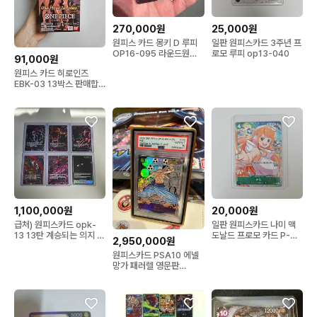
270,000원
25,000원
원피스 카드 몽키 D 루피
일판 원피스카드 3주년 프
OP16-095 라운드원루
로모 루피 op13-040
91,000원
피
원피스 카드 히로인즈
EBK-03 13박스 판매합
니다 (슈링크O)
1,100,000원
20,000원
급처) 원피스카드 opk-
일판 원피스카드 나미 맥
13 13탄 계승되는 의지 오
도날드 프로모 카드 P-
2,950,000원
로성 갓팩 일괄
102
원피스카드 PSA10 에넬
망가 패러렐 영문판
OP15-118