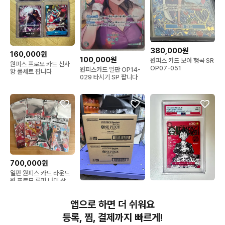
380,000원
160,000원
100,000원
원피스 카드 보아 행콕 SR
원피스 프로모 카드 신사
OP07-051
원피스카드 일판 OP14-
황 풀세트 팝니다
029 타시기 SP 팝니다
700,000원
일판 원피스 카드 라운드
원 프로모 루피 나미 상디
240,000원
1,100,000원
조로
원피스 매거진 20 루피 프
원피스 카드 히로인즈 에
앱으로 하면 더 쉬워요
로모카드 psa9
디션 EBK-03 미개봉카톤
팜
등록, 찜, 결제까지 빠르게!