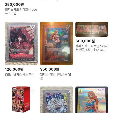
250,000원
원피스카드 시라호시 ccg
프리스틴
660,000원
원피스 카드 히로인즈에디
션 핸콕, 나미, 우타, 로빈
금둥 팝니다.
126,000원
350,000원
(일판) 원피스 카드 루피
원피스 카드 나미,조로 일
괄