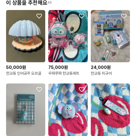
이 상품을 추천해요
AD
50,000원
75,000원
24,000원
한교동 인어공주 오르골
우파루파 한교동세트
한교동 피규어