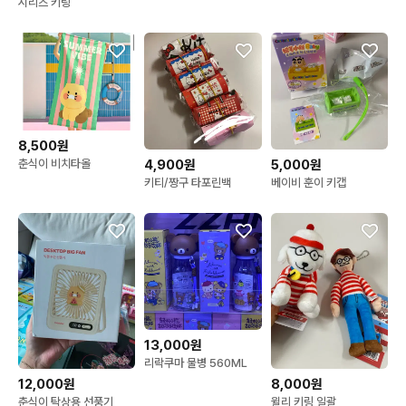
시리즈 키링
8,500원
4,900원
5,000원
춘식이 비치타올
키티/짱구 타포린백
베이비 훈이 키캡
13,000원
리락쿠마 물병 560ML
12,000원
8,000원
춘식이 탁상용 선풍기
윌리 키링 일괄