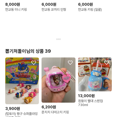
8,000원
6,000원
6,000원
한교동 미니 키링
한교동 코끼리 인형
한교동 키링 (일괄)
뽑기처돌이님의 상품 39
13,000원
흰둥이 빨대 스텐컵
730ml
6,200원
3,900원
몬치치 다마고치 키링
(탑토이) 짱구 슈퍼플라잉