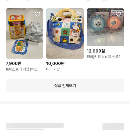
12,000원
정품)키티 탁상용 선풍기
7,900원
10,000원
토이스토리 키캡 (렉스)
미피 가방
상품 전체보기