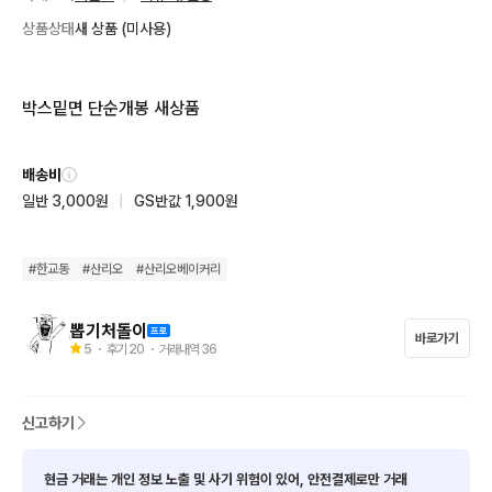
상품상태
새 상품 (미사용)
박스밑면 단순개봉 새상품
배송비
일반 3,000원
|
GS반값 1,900원
#
한교동
#
산리오
#
산리오베이커리
뽑기처돌이
바로가기
5
・ 후기
20
・ 거래내역
36
신고하기
현금 거래는 개인 정보 노출 및 사기 위험이 있어, 안전결제로만 거래