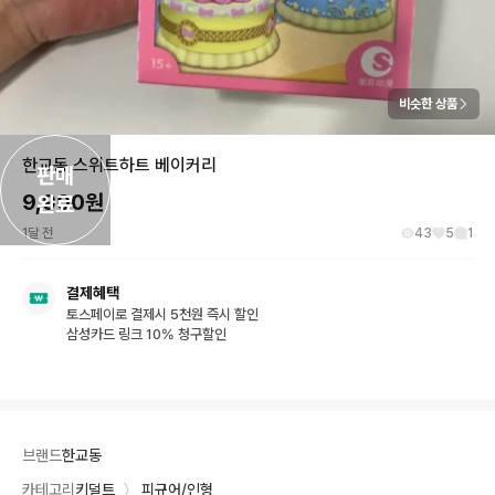
비슷한 상품
한교동 스위트하트 베이커리
판매

9,900
원
완료
1달 전
43
5
1
결제혜택
토스페이로 결제시 5천원 즉시 할인
삼성카드 링크 10% 청구할인
브랜드
한교동
카테고리
키덜트
〉
피규어/인형