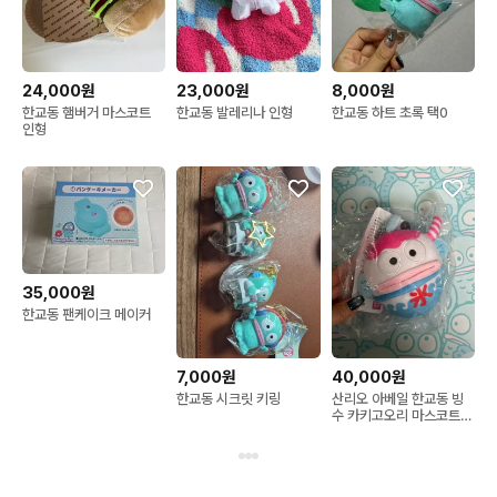
24,000원
23,000원
8,000원
한교동 햄버거 마스코트
한교동 발레리나 인형
한교동 하트 초록 택0
인형
35,000원
한교동 팬케이크 메이커
7,000원
40,000원
한교동 시크릿 키링
산리오 아베일 한교동 빙
수 카키고오리 마스코트
인형