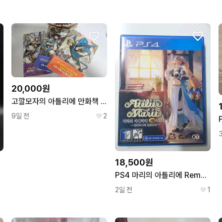
20,000원
고깔모자의 아틀리에 만화책 합본 1~3권 팝니다 특전 포함
9일 전
2
18,500원
PS4 마리의 아틀리에 Remake ~잘부르그의 연금술사~
2일 전
1