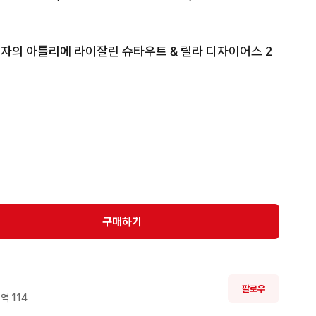
이자의 아틀리에 라이잘린 슈타우트 & 릴라 디자이어스 2
ta)

라이자) & 릴라 디자이어스

구매하기
이자의 아틀리에』

팔로우
역 
114