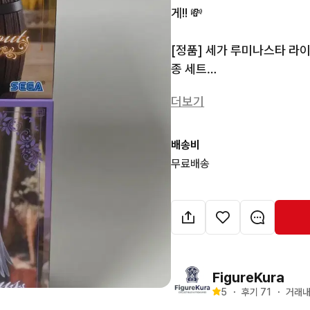
게!! 💸

[정품] 세가 루미나스타 라
종 세트

🔍 제품 상세 정보

더보기
제조사: 세가 (SEGA)

배송비
브랜드: 루미나스타 (Luminas
무료배송
캐릭터: 라이잘린 슈타우트 (
시리즈: TV 애니메이션 『라
상태: 미개봉 새상품

FigureKura
5
・
후기 
71
・
거래내