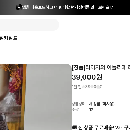
앱을 다운로드하고 더 편리한 번개장터를 만나보세요!
털
키덜트
[정품]라이자의 아틀리에 
39,000
원
1달 전
38
0
0
상품상태
새 상품 (미사용)
수량
1개
🚚 전 상품 무료배송! 2개 구