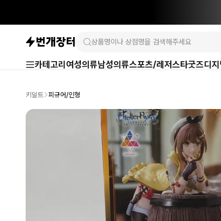
카테고리
여성의류
남성의류
스포츠/레저
스타굿즈
디지
키덜트
피규어/인형