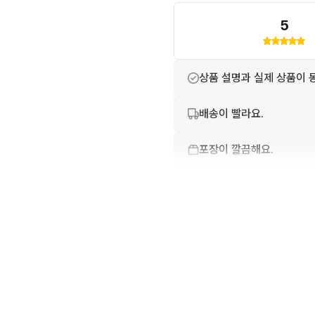
특징: 통나무를 활용한 디오
한 바디라인과 의상의 질감이 
5
약 17cm)

📦 배송 및 거래 안내

상품 설명과 실제 상품이 
배송이 빨라요.
배송방법: 택배배송

포장이 깔끔해요.
추가 안내: 포장 후 박스테이
친절하고 배려가 넘쳐요.
📸 안내 사항

⚠️ 구매 전 유의사항: 본 
번개톡 답변이 빨라요.
한 도색 미스나 포장, 운송 
분께서는 첨부된 실물 사진을
상품 정보가 자세히 적혀있