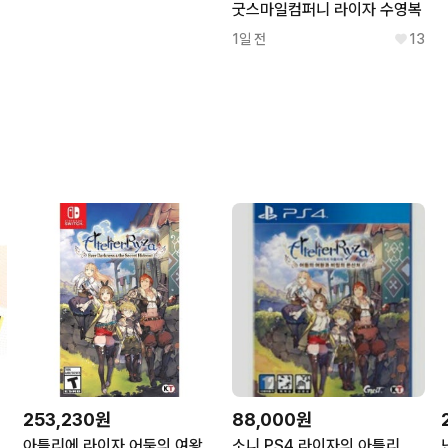
굿스마일컴퍼니 라이자 수영복
1일 전
13
253,230원
88,000원
셜 컬렉션 박스 한정판 일본발매
아틀리에 라이자 어둠의 여왕과 비밀의 은신처 닌텐도스위치 마법 알케미
소니 PS4 라이자의 아틀리에 한글판 한국정발 밀봉새제품