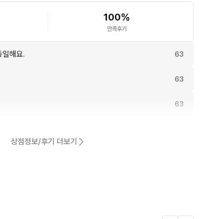
라마풍 베이스가 돋보이며, 두 캐릭터 특유의 글래머러스
매우 정교하게 표현된 입체적인 조형입니다. (크기: 각 
100
%
만족후기
동일해요.
63
63
63
핑 전 사진을 번톡으로 보내드립니다.

60
상점정보/후기 더보기
제품은 미개봉 새상품이나, 제조 공정상 발생할 수 있는 미세
57
중 박스 데미지 등이 존재할 수 있습니다. 상태에 민감하신 
 꼼꼼히 확인해 주시길 부탁드립니다.
어요.
51