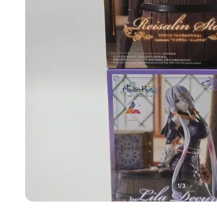
1
/
3