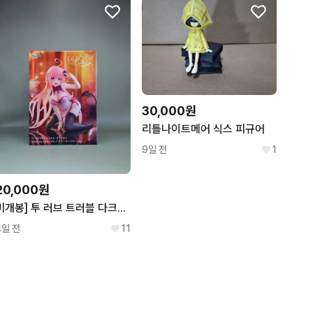
30,000원
리틀나이트메어 식스 피규어
9일 전
1
20,000원
미개봉] 투 러브 트러블 다크니스 피규어 라라 사타린 (차이나 드레스ver.)
4일 전
11