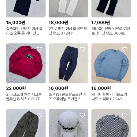
15,000원
18,000원
17,000원
실측확인 빈티지 여성 플
27 슈퍼진 여성 화이트 데
65(XS) 신형 엄브로 여성
리츠 오픈 롱 가디건
님 팬츠 0724Y
트레이닝 팬츠 0608E
0608E
22,000원
16,000원
16,000원
2 라코스테 여성 빅크록
S/P (8) 폴로랄프로렌 키
M 타미힐피거 라운드넥
맨투맨 티셔츠 0727E
즈 트레이닝 조거팬츠
니트 스웨터 0724Y
0724Y