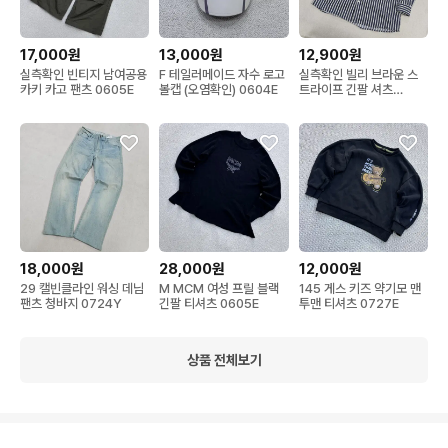
17,000원
13,000원
12,900원
실측확인 빈티지 남여공용
F 테일러메이드 자수 로고
실측확인 빌리 브라운 스
카키 카고 팬츠 0605E
볼캡 (오염확인) 0604E
트라이프 긴팔 셔츠
0723Y
18,000원
28,000원
12,000원
29 캘빈클라인 워싱 데님
M MCM 여성 프릴 블랙
145 게스 키즈 약기모 맨
팬츠 청바지 0724Y
긴팔 티셔츠 0605E
투맨 티셔츠 0727E
상품 전체보기