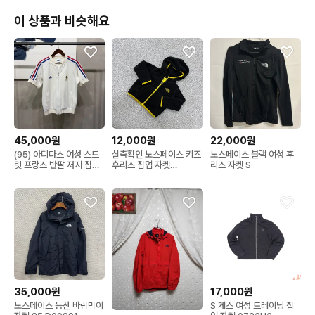
이 상품과 비슷해요
45,000원
12,000원
22,000원
(95) 아디다스 여성 스트
실측확인 노스페이스 키즈
노스페이스 블랙 여성 후
릿 프랑스 반팔 저지 집업
후리스 집업 자켓
리스 자켓 S
자켓
0729J2
35,000원
17,000원
노스페이스 등산 바람막이
S 게스 여성 트레이닝 집