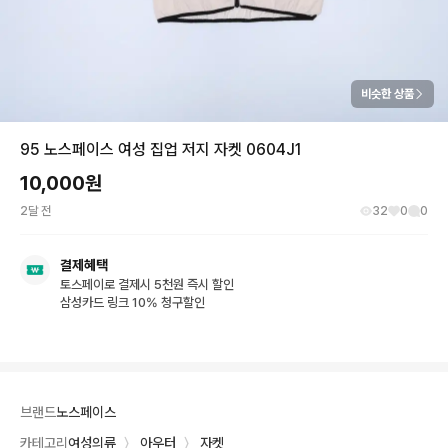
비슷한 상품
95 노스페이스 여성 집업 저지 자켓 0604J1
10,000
원
2달 전
32
0
0
결제혜택
토스페이로 결제시 5천원 즉시 할인
삼성카드 링크 10% 청구할인
브랜드
노스페이스
카테고리
여성의류
〉
아우터
〉
자켓