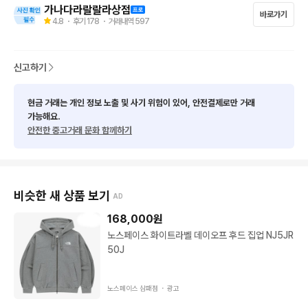
-------------------------------------

가나다라랄랄라상점
바로가기
5만원이상 무료배송

4.8
・ 후기
178
・ 거래내역
597
10만원이상 1만원 할인

(5만원이상 묶음배송시 무료배송 적용 됩니다.) *단품제외

신고하기
-------------------------------------

배송비 3500 (제주도 산간지역 + 3500)

현금 거래는 개인 정보 노출 및 사기 위험이 있어, 안전결제로만 거래
편의점 반값 X

가능해요.
안전한 중고거래 문화 함께하기
-------------------------------------

1. 신체 사이즈, 수선여부 알려주시거나 물어보셔도 몰라요 *실측* 
확인 부탁드립니다.

2. 하자, 오염, 실측은 사진에 있습니다, 확인 부탁드립니다.

비슷한 새 상품 보기
AD
3. 중고 특성상 미세얼룩,하자 있을 수 있으며, 교환 환불 불가능
 합니다.

168,000
원
4. 실측 사이즈는 재는 방식에 따라 2~3CM 차이 날 수있습니다.

노스페이스 화이트라벨 데이오프 후드 집업 NJ5JR
5. 모든상품 미세 보풀,오염이 있을 수 있습니다 구매후 세탁 추천
50J
드립니다.

-------------------------------------

노스페이스 삼패점 ・
광고
각종 제품 *도매 환영*별도 문의 요망*