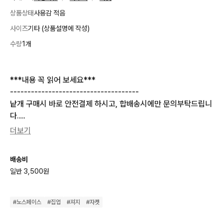
상품상태
사용감 적음
사이즈
기타 (상품설명에 작성)
수량
1개
***내용 꼭 읽어 보세요***

-------------------------------------

낱개 구매시 바로 안전결제 하시고, 합배송시에만 문의부탁드립니
다.

(합배송시 구매하시고 싶은 제품 제목과 사진 캡쳐해서 문의)

더보기
-------------------------------------

*시스템상 결제 후 상품 준비중 단계에서는 취소가 불가능하니 신
배송비
중히 결제 부탁드립니다*

일반 3,500원
배송문의 답변드리지않습니다.

모든 상품 15시 이전 당일배송 (토일, 공휴일 제외)

따로 송장 드리지 않습니다.

#
노스페이스
#
집업
#
져지
#
자켓
3일이상 받지 못하시면 문의 부탁드립니다.
