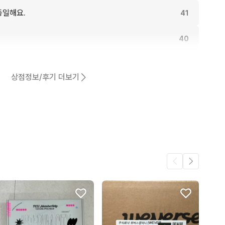
동일해요.
41
40
37
상점정보/후기 더보기
어요.
30
30