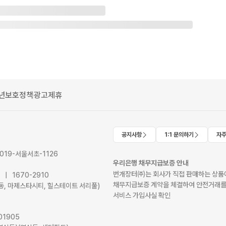
년보호정책
광고제휴
공지사항
1:1 문의하기
자주
2019-서울서초-1126
우리은행 채무지급보증 안내
번개장터㈜는 회사가 직접 판매하는 상품에
41 | 1670-2910
채무지급보증 계약을 체결하여 안전거래를
서초동, 마제스타시티, 힐스테이트 서리풀)
서비스 가입사실 확인
01905