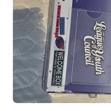
1
/
2