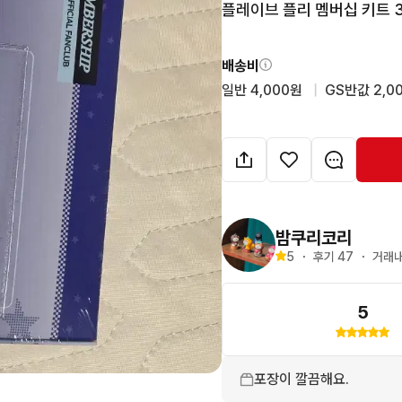
플레이브 플리 멤버십 키트 3기
배송비
일반 4,000원
  |  
GS반값 2,0
밤쿠리코리
5
・
후기 
47
・
거래내
5
포장이 깔끔해요.