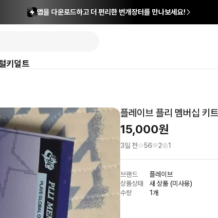
앱을 다운로드하고 더 편리한 번개장터를 만나보세요!
털
키덜트
플레이브 플리 멤버십 키트 3
15,000
원
3일 전
56
2
1
브랜드
플레이브
상품상태
새 상품 (미사용)
수량
1개