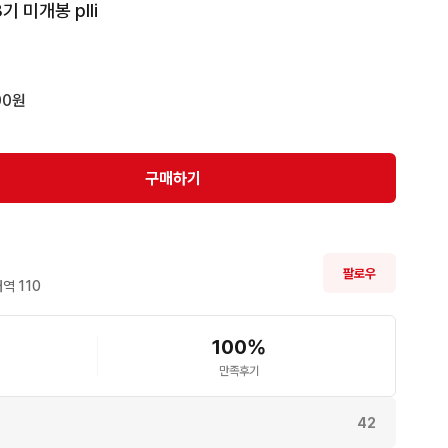
 미개봉 plli
00원
구매하기
팔로우
역 
110
100
%
만족후기
42