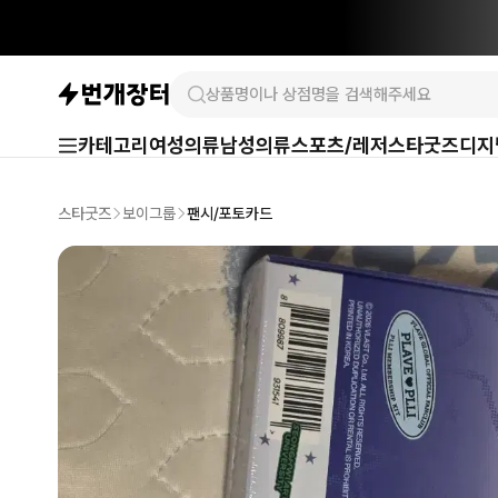
카테고리
여성의류
남성의류
스포츠/레저
스타굿즈
디지
스타굿즈
보이그룹
팬시/포토카드