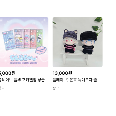
5,000원
13,000원
플레이브 플뿌 포카앨범 싱글 2집 PLBBUU POCAALBUM Ver
플레이브) 은호 늑대모자 줄무늬 점프슈트 세트 아이돌인형, 물오름달 스물하루
광고
광고