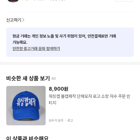
 퀄리티 굿, 핏 좋습니다. 

사이즈 원사이즈 스냅백 55-62
신고하기
현금 거래는 개인 정보 노출 및 사기 위험이 있어, 안전결제로만 거래
가능해요.
안전한 중고거래 문화 함께하기
비슷한 새 상품 보기
AD
8,900
원
워싱캡 볼캡제작 단체모자 로고 소량 자수 주문 빈
티지
모두의 모자 ・
광고
이 상품과 비슷해요