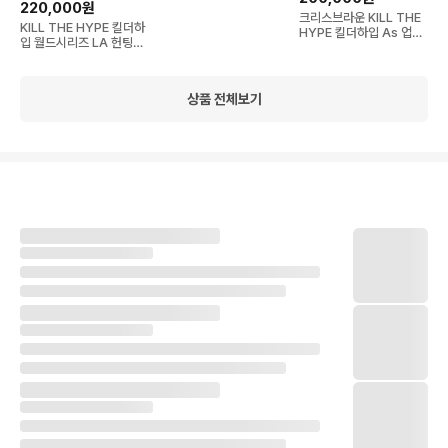
백
220,000원
크리스브라운 KILL THE
KILL THE HYPE 킬더하
HYPE 킬더하입 As 업사
입 월드시리즈 LA 헌팅시
이드다운 스냅백
즌 한정판 스냅백
상품 전체보기