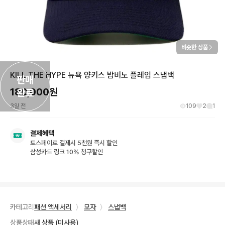
비슷한 상품
KILL THE HYPE 뉴욕 양키스 밤비노 플레임 스냅백
판매

180,000
원
완료
3일 전
109
2
1
결제혜택
토스페이로 결제시 5천원 즉시 할인
삼성카드 링크 10% 청구할인
카테고리
패션 액세서리
〉
모자
〉
스냅백
상품상태
새 상품 (미사용)