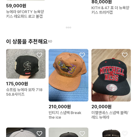
80,000원
자 베이지
59,000원
KITH & 47 포 더 뉴욕양
뉴에라 9FORTY 뉴욕양
키스 트러커캡
키스 레오파드 로고 볼캡
이 상품을 추천해요
AD
175,000원
슈프림 뉴에라 모자 718
56.8사이즈
210,000원
20,000원
빈티지 스냅백 Break
미첼앤네스 스냅백 블랙/
the ice
레드 뉴에라