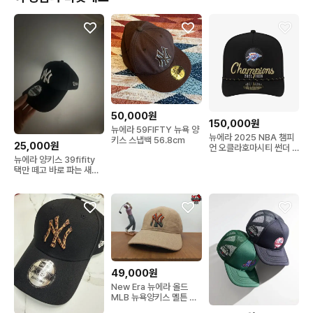
50,000원
150,000원
뉴에라 59FIFTY 뉴욕 양
뉴에라 2025 NBA 챔피
키스 스냅백 56.8cm
25,000원
언 오클라호마시티 썬더 A
프레임 스냅백 블랙
뉴에라 양키스 39fifity
택만 떼고 바로 파는 새상
품
49,000원
New Era 뉴에라 올드
MLB 뉴욕양키스 멜튼 울
힙합 스냅백 골프 로고 모