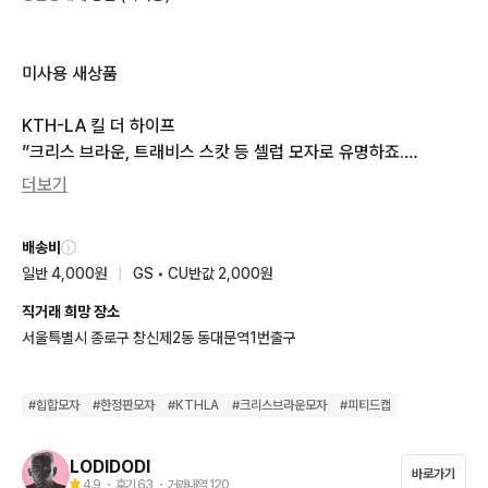
미사용 새상품

KTH-LA 킬 더 하이프

”크리스 브라운, 트래비스 스캇 등 셀럽 모자로 유명하죠.

단시간 판매하며 솔드아웃되어서

더보기
높은 가격에 리셀로도 구하기 어려운 브랜드 입니다“

배송비
크리스 브라운이 올해 콘서트 등에서 착용할 것으로 예상합니다

일반 4,000원
|
GS • CU반값 2,000원
최근에 나온 디자인들의 착용컷이 새로운 앨범 자켓과 미디어에 

지속적으로 노출되고 있습니다. 

직거래 희망 장소
서울특별시 종로구 창신제2동 동대문역1번출구
NY yankees BAMBINO FLAME SnapBack 

NY 밤비노 플레임 스냅백  

#
힙합모자
#
한정판모자
#
KTHLA
#
크리스브라운모자
#
피티드캡
네이비블루

LODIDODI
바로가기
4.9
・ 후기
63
・ 거래내역
120