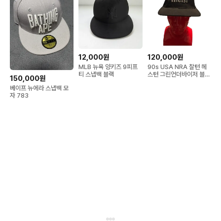
12,000원
120,000원
MLB 뉴욕 양키즈 9피프
90s USA NRA 찰턴 헤
티 스냅백 블랙
스턴 그린언더바이저 블랙
150,000원
캡 뉴에라
베이프 뉴에라 스냅백 모
자 783