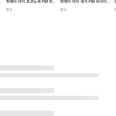
아이 아리마 카나 피규어 1개
최애의 아이 쵸코노세 PM 피규어 아리마 카나 1개
최애의 아이 세가 PM 프리미엄 쵸코노세 호시노 루비 교복 ver. 1개
광고
광고