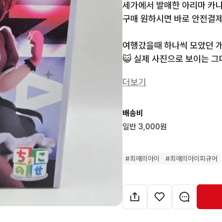
세가에서 발매한 아리마 카나
구매 원하시면 바로 안전결제
여행갔을때 하나씩 모았던 개
😺 실제 사진으로 보이는 그
**

더보기
상태 확인 부탁드립니다 

😺 마켓고고양 이용안내 😺

배송비
■ 3시이전 주문(결제 완료)시,
일반 3,000원
■ OPP봉투에 깨끗하게 포장
에어캡마감, 박스 포장 후 택
#
최애의아이
#
최애의아이피규어
■ 화면과 색차 있습니다

■ 중고품, 가챠 상품에 대한
(도색불량, 마감미흡, 사용감 
■ 안전하고 저렴한 지정택배 