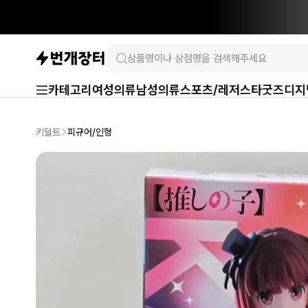
카테고리
여성의류
남성의류
스포츠/레저
스타굿즈
디지
키덜트
피규어/인형