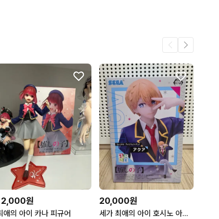
어요.
285
6
.
5
4
12,000원
20,000원
최애의 아이 카나 피규어
세가 최애의 아이 호시노 아쿠아 초코노세 피규어