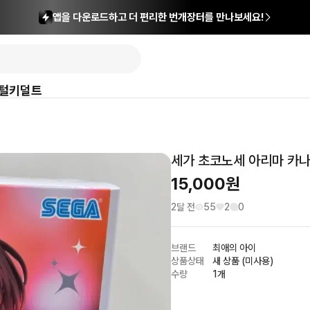
앱을 다운로드하고 더 편리한 번개장터를 만나보세요!
털
키덜트
세가 초코노세 아리마 카
15,000
원
2달 전
55
2
0
브랜드
최애의 아이
상품상태
새 상품 (미사용)
수량
1개