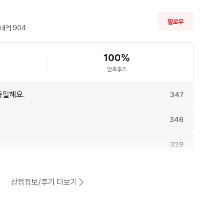
지않습니다
팔로우
내역 
904
100
%
만족후기
동일해요.
347
346
329
328
상점정보/후기 더보기
318