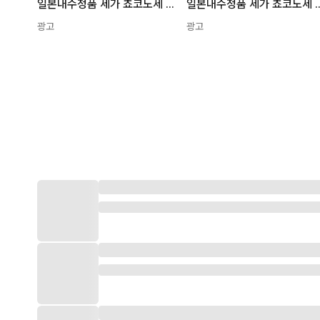
일본내수정품 세가 쵸코노세 최애의 아이 MEM쵸 피규어 1개
일본내수정품 세가 쵸코노세 최애의 
광고
광고