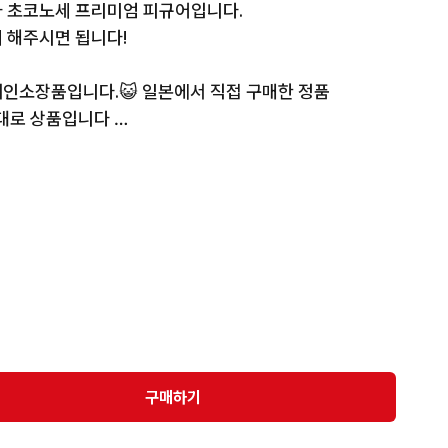
 초코노세 프리미엄 피규어입니다. 

 해주시면 됩니다!

인소장품입니다.😺 일본에서 직접 구매한 정품

대로 상품입니다 

 당일 발송!!

되서 

배로 발송합니다.

 이해가 있으신분들 구매 추천드립니다 

등 있음)

구매하기
이용으로 
