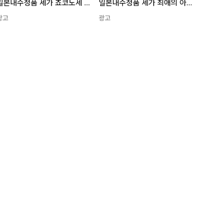
일본내수정품 세가 쵸코노세 최애의 아이 루비 피규어 1개
일본내수정품 세가 최애의 아이 쵸코노세 쿠로카와 아카네 피규어 1개
광고
광고