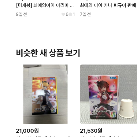
[미개봉] 최애의아이 아리마 카나 타이토 피규어
최애의 아이 카나 피규어 판매
9일 전
6
1
7일 전
비슷한 새 상품 보기
21,000원
21,530원