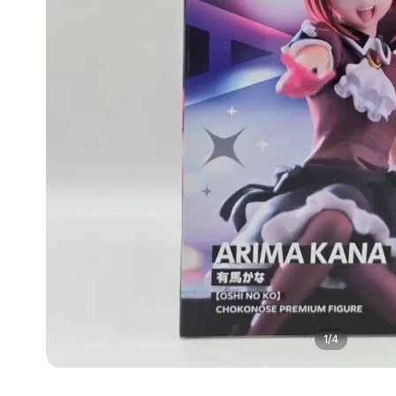
1
/
4