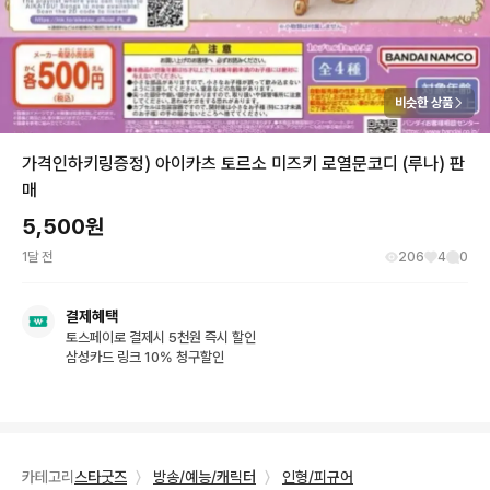
비슷한 상품
가격인하키링증정) 아이카츠 토르소 미즈키 로열문코디 (루나) 판
매
5,500
원
1달 전
206
4
0
결제혜택
토스페이로 결제시 5천원 즉시 할인
삼성카드 링크 10% 청구할인
카테고리
스타굿즈
〉
방송/예능/캐릭터
〉
인형/피규어