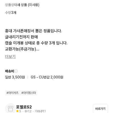
상품상태
새 상품 (미사용)
수량
3개
홍대 가샤폰매장서 뽑은 정품입니다. 

글내리기전까지 판매

캡슐 미개봉 상태로 총 수량 3개 입니다. 

교환가능(추금가능)

반택, 일반택배 모두 가능합니다.

더보기
아이카츠 입욕제에서 나온 프레미엄드레스/별자리 드레스 키링
 (세라 키이 미르) 구매1개탕 택1 증정합니다.
배송비
일반 3,500원
|
GS • CU반값 2,000원
#
아이카츠
#
아이엠스타
포멜로S2
바로가기
5
・ 후기
2
・ 거래내역
1