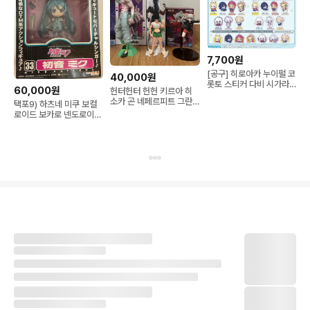
7,700원
[공구] 히로아카 누이펄 코
40,000원
롯토 스티커 다비 시가라
60,000원
헌터헌터 헌헌 키르아 히
키 토가 호크스 엔데버 아
소카 곤 네페르피트 그란
택포9) 하츠네 미쿠 보컬
이자와 올마이트
디스타 바이브레이션 곤육
로이드 보카로 넨도로이드
몬 볼펜 피규어
33번 고전 미소녀 피규어