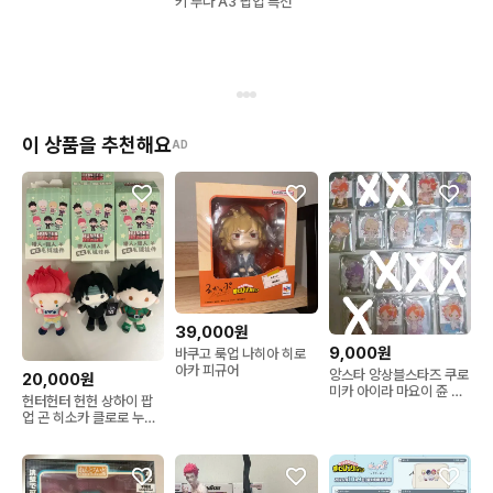
키 루나 A3 팝업 특전
이 상품을 추천해요
AD
39,000원
9,000원
바쿠고 룩업 나히아 히로
아카 피규어
앙스타 앙상블스타즈 쿠로
20,000원
미카 아이라 마요이 쥰 카
헌터헌터 헌헌 상하이 팝
오루 스바루 호쿠토 하지
업 곤 히소카 클로로 누이
메 아라시 코가 츠무기
인형