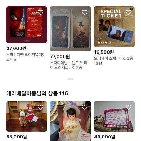
37,000원
16,500원
스파이더맨 오리지널티켓
77,000원
오디세이 스페셜티켓 2종
오티 a
스파이더맨 브랜드 뉴 데
1set
이 오리지널티켓 2종
메리베일이동님의 상품 116
85,000원
40,000원