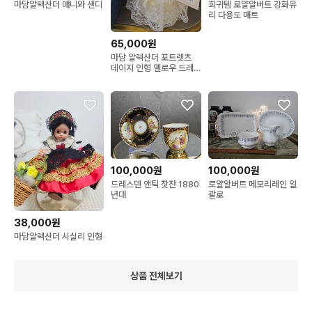
마담알렉산더 애니와 샌디
희귀템 로얄알버트 강화유
리 다용도 매트
65,000원
마담 알렉산더 포트렛츠
데이지 인형 옐로우 드레
스
100,000원
100,000원
드레스덴 앤틱 찻잔 1880
로얄알버트 메모리레인 일
년대
괄로
38,000원
마담알렉산더 시실리 인형
상품 전체보기