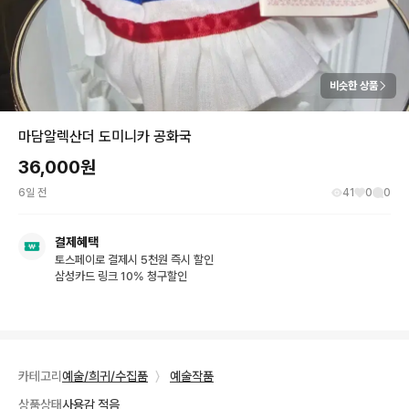
비슷한 상품
마담알렉산더 도미니카 공화국
36,000
원
6일 전
41
0
0
결제혜택
토스페이로 결제시 5천원 즉시 할인
삼성카드 링크 10% 청구할인
카테고리
예술/희귀/수집품
〉
예술작품
상품상태
사용감 적음