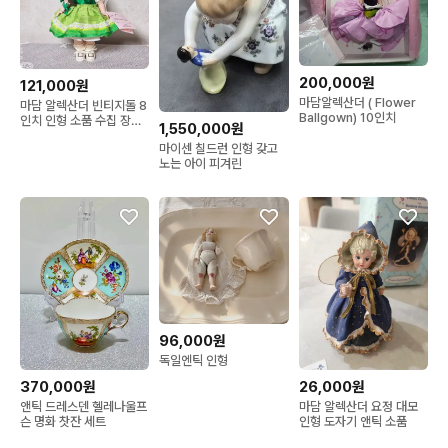
200,000원
121,000원
마담알렉산더 ( Flower
마담 알렉산더 빈티지돌 8
Ballgown) 10인치
인치 인형 소품 수집 장식
1,550,000원
리틀 아이리시 래스
마이센 칠드런 인형 갖고
노는 아이 피겨린
96,000원
독일엔틱 인형
370,000원
26,000원
앤틱 드레스덴 헬레나울프
마담 알렉산더 요정 대모
슨 명화 찻잔 세트
인형 도자기 앤틱 소품