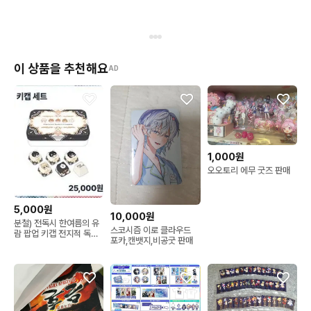
이 상품을 추천해요
AD
1,000원
오오토리 에무 굿즈 판매
5,000원
10,000원
분철) 전독시 한여름의 유
스코시즘 이로 클라우드
람 팝업 키캡 전지적 독자
포카,캔뱃지,비공굿 판매
시점 김독자 유중혁