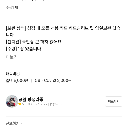
수량
1개
[보관 상태] 상점 내 모든 개봉 카드 하드슬리브 및 암실보관 했습
니다

[컨디션] 육안상 큰 하자 없어요

[수량] 1장 있습니다 

더보기
🚨🚨 필수 확인 사항 🚨🚨

배송비
최소 거래금액 1,000원부터 가능합니다 (1,000원 미만 ❌)

일반 5,000원
|
GS • CU반값 2,000원
1,000원 미만 상품 구매를 원하시는 경우, 다른 상품과 함께 담아
 총 구매금액 1,000원 이상으로 맞춰주시면 감사하겠습니다😊

공월l방정리중
바로가기
특별한 문의 없을 경우 바로 결제 부탁드립니다 😊

5
・ 후기
524
・ 거래내역
1865
(공지 확인 후 단순 질문 문의는 답변이 어려울 수 있습니다)

신고하기
여러 개 구매 시 장바구니 이용 부탁드립니다 🛒
