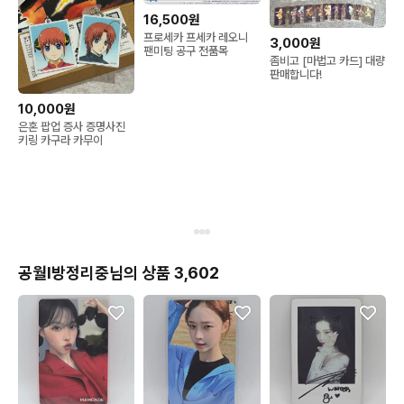
16,500원
프로세카 프세카 레오니
3,000원
팬미팅 공구 전품목
좀비고 [마법고 카드] 대량
판매합니다!
10,000원
은혼 팝업 증사 증명사진
키링 카구라 카무이
공월l방정리중님의 상품 3,602