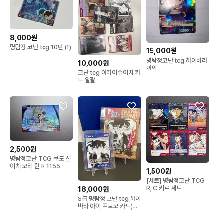
8,000원
명탐정 코난 tcg 10탄 (1)
15,000원
명탐정코난 tcg 하이바라
10,000원
아이
코난 tcg 아카이슈이치 카
드 일괄
2,500원
명탐정코난 TCG 쿠도 신
이치 모리 란 R 1155
1,500원
[세트] 명탐정코난 TCG
R, C 키르 세트
18,000원
S급)명탐정 코난 tcg 하이
바라 아이 프로모 카드(카
드이름 하이바라아이