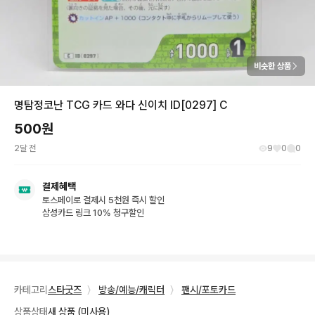
비슷한 상품
명탐정코난 TCG 카드 와다 신이치 ID[0297] C
500
원
2달 전
9
0
0
결제혜택
토스페이로 결제시 5천원 즉시 할인
삼성카드 링크 10% 청구할인
카테고리
스타굿즈
〉
방송/예능/캐릭터
〉
팬시/포토카드
상품상태
새 상품 (미사용)