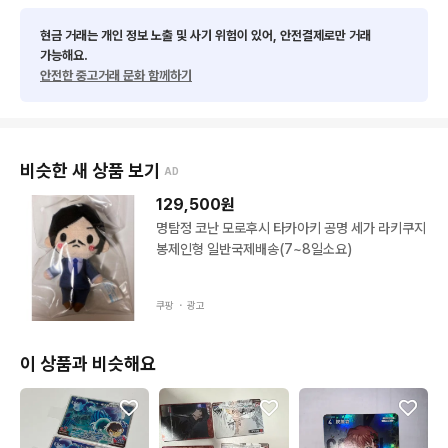
(장바구니 사용이 어렵거나 10개 이상 구매 시 채팅 주시면 결제창 
도와드릴게요)

현금 거래는 개인 정보 노출 및 사기 위험이 있어, 안전결제로만 거래
가능해요.
안전한 중고거래 문화 함께하기
📌 상품 상태 안내

확인 가능한 하자는 최대한 기재하고 있습니다

ㄴ 다만, 미처 확인하지 못한 부분이 있을 수 있어 상세 사진 원하
시는 경우 언제든지 추가 요청 가능합니다 😊

비슷한 새 상품 보기
AD
미세한 스크래치같은 하자 등은 개인 기준에 따라 다르게 느껴질
 수 있습니다

129,500
원
명탐정 코난 모로후시 타카아키 공명 세가 라키쿠지
📌 구매 문의 후 별도 의사 없이 읽씹/잠수, 반복적인 찔러보기 등
봉제인형 일반국제배송(7~8일소요)
은 거래가 어려울 수 있습니다

쿠팡 ・
광고
자세한 공지는 상점소개글 참고 부탁드립니다
이 상품과 비슷해요